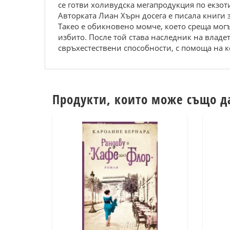
се готви холивудска мегапродукция по екзот
Авторката Лиан Хърн досега е писала книги
Такео е обикновено момче, което среща могъ
избито. После той става наследник на владе
свръхестествени способности, с помоща на к
Продукти, които може също д