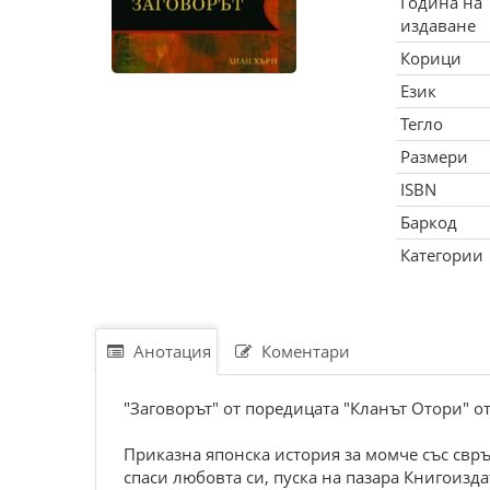
Година на
издаване
Корици
Език
Тегло
Размери
ISBN
Баркод
Категории
Анотация
Коментари
"Заговорът" от поредицата "Кланът Отори" о
Приказна японска история за момче със свръ
спаси любовта си, пуска на пазара Книгоизда