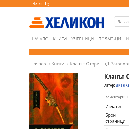
Helikon.bg
НАЧАЛО
КНИГИ
УЧЕБНИЦИ
ПОДАРЪЦИ
И
Начало
Книги
Кланът Отори - ч,1 Заговор
Кланът О
Автор:
Лиан Х
Коментари: 1
Издател
Брой
страници