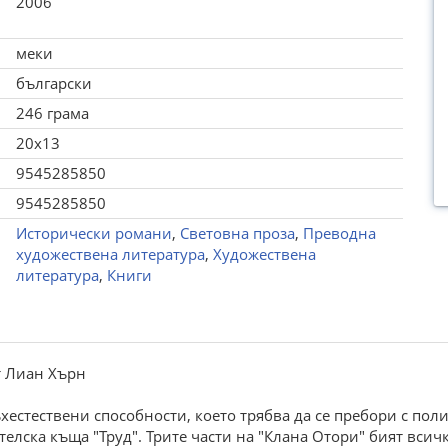
2006
меки
български
246 грама
20x13
9545285850
9545285850
Исторически романи
,
Световна проза
,
Преводна
художествена литература
,
Художествена
литература
,
Книги
т Лиан Хърн
хестествени способности, което трябва да се пребори с пол
телска къща "Труд". Трите части на "Клана Отори" бият вси