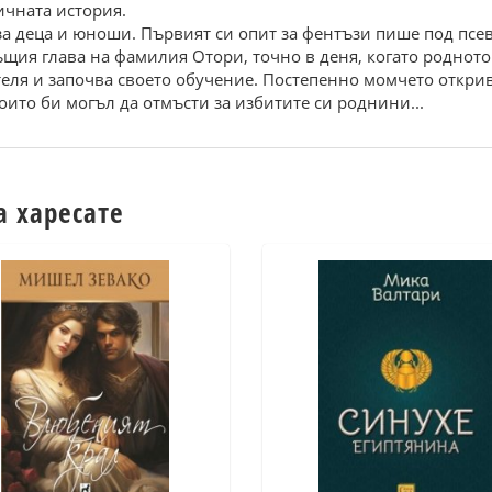
ичната история.
 за деца и юноши. Първият си опит за фентъзи пише под псе
щия глава на фамилия Отори, точно в деня, когато родното 
теля и започва своето обучение. Постепенно момчето открив
оито би могъл да отмъсти за избитите си роднини...
а харесате