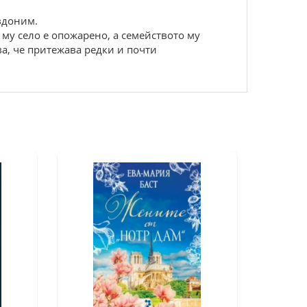
вдоним.
му село е опожарено, а семейството му
а, че притежава редки и почти