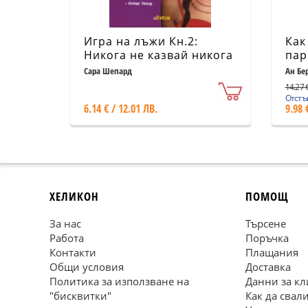
Игра на лъжи Кн.2:
Как
Никога не казвай никога
пар
се 
Сара Шепард
Ан Бе
Мегре
кор
14.27 €
Отстъп
6.14 € / 12.01 ЛВ.
9.98 
ХЕЛИКОН
ПОМОЩ
За нас
Търсене
Работа
Поръчка
Контакти
Плащания
Общи условия
Доставка
Политика за използване на
Данни за кл
"бисквитки"
Как да свал