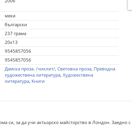
2006
меки
български
237 грама
20x13
9545857056
9545857056
Дамска проза. /чиклит/
,
Световна проза
,
Преводна
художествена литература
,
Художествена
литература
,
Книги
ома си, за да учи актьорско майсторство в Лондон. Заедно 