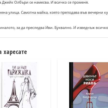
а Джейк Олбъри се намесва. И всичко се променя.
ена улица. Самотна майка, която преподава във вечерни кур
иналото, за да преследва Иви. Буквално. И изведнъж всичко
а харесате