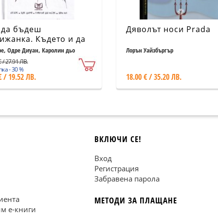
 да бъдеш
Дяволът носи Prada
ижанка. Където и да
намираш (твърда
ре, Одре Диуан, Каролин дьо
Лорън Уайзбъргър
, Софи Ма
ица)
 / 27.91 ЛВ.
ка - 30 %
€ / 19.52 ЛВ.
18.00 € / 35.20 ЛВ.
ВКЛЮЧИ СЕ!
Вход
Регистрация
Забравена парола
иента
МЕТОДИ ЗА ПЛАЩАНЕ
им е-книги