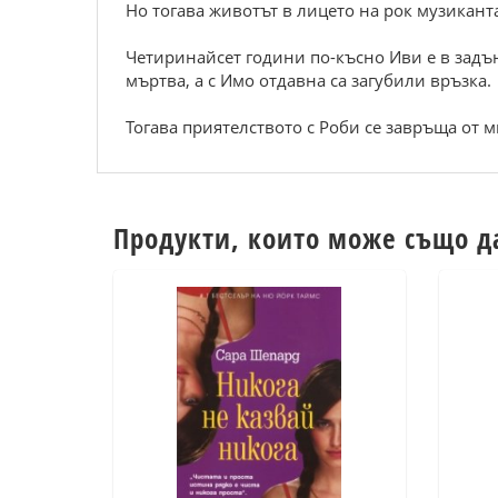
Но тогава животът в лицето на рок музикант
Четиринайсет години по-късно Иви е в задън
мъртва, а с Имо отдавна са загубили връзка.
Тогава приятелството с Роби се завръща от м
Продукти, които може също д