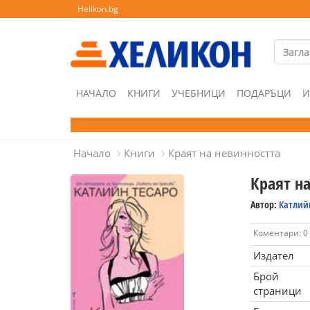
Helikon.bg
НАЧАЛО
КНИГИ
УЧЕБНИЦИ
ПОДАРЪЦИ
И
Начало
Книги
Краят на невинността
Краят н
Автор:
Катлийн
Коментари: 0
Издател
Брой
страници