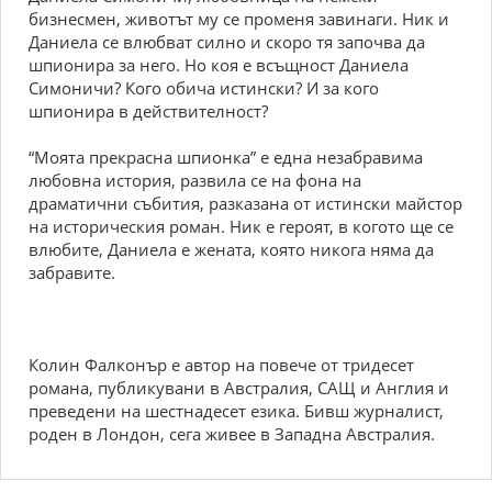
бизнесмен, животът му се променя завинаги. Ник и
Даниела се влюбват силно и скоро тя започва да
шпионира за него. Но коя е всъщност Даниела
Симоничи? Кого обича истински? И за кого
шпионира в действителност?
“Моята прекрасна шпионка” е една незабравима
любовна история, развила се на фона на
драматични събития, разказана от истински майстор
на историческия роман. Ник е героят, в когото ще се
влюбите, Даниела е жената, която никога няма да
забравите.
Колин Фалконър е автор на повече от тридесет
романа, публикувани в Австралия, САЩ и Англия и
преведени на шестнадесет езика. Бивш журналист,
роден в Лондон, сега живее в Западна Австралия.