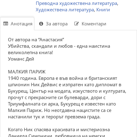
Преводна художествена литература
,
Художествена литература
,
Книги
Анотация
За автора
Коментари
От автора на “Анастасия”
Убийства, скандали и любов - една наистина
великолепна книга!
Уоманс Дей
МАЛКИЯ ПАРИЖ
1940 година. Европа е във война и британският
шпионин Ник Дейвис е изпратен като дипломат в
Букурещ. Център на модата, изкуството и културата,
прочут с прекрасните си булеварди, дори с
Триумфалната си арка, Букурещ е известен като
Малкия Париж. Но неотдавна нацистите са се
настанили тук и терорът превзема града.
Когато Ник спасява красивата и мистериозна
Даниела Симоничи, любовница на немски