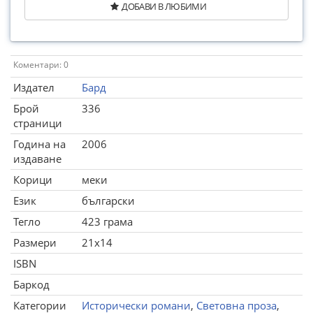
ДОБАВИ В ЛЮБИМИ
Коментари: 0
Издател
Бард
Брой
336
страници
Година на
2006
издаване
Корици
меки
Език
български
Тегло
423 грама
Размери
21x14
ISBN
Баркод
Категории
Исторически романи
,
Световна проза
,