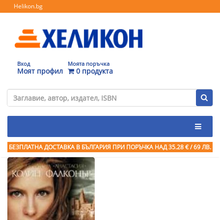
Helikon.bg
Вход
Моята поръчка
Моят профил
0 продукта
БЕЗПЛАТНА ДОСТАВКА В БЪЛГАРИЯ ПРИ ПОРЪЧКА
НАД 35.28 € / 69 ЛВ.