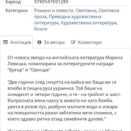
Баркод
9789547691285
Категории
Романи и повести. Световни
,
Световна
проза
,
Преводна художествена
литература
,
Художествена литература
,
Книги
Анотация
За автора
Коментари
От новата звезда на английската литература Марина
Левицка, номинирана за литературните награди
"Букър" и "Ориндж"
"Две години след смъртта на майка ми баща ми се
влюби в пищна руса украинка. Той беше на
осемдесет и четири години, а тя - на трийсет и шест.
Въпросната жена нахлу в живота ни като бомба,
увита в розов пух, разбуни мътните води и изкара
на повърхността разни заблатени вече спомени, с
което здраво ритна отзад семейните духове."