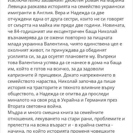
Изключително забавният дебютен роман на Марина
Левицка разказва историята на семейство украински
имигранти в Англия. Вера и Надежда са две
отчуждени една от друга сестри, които не си говорят
от смъртта на майка им преди две години. Новината,
че 84-годишният им ексцентричен баща Николай
възнамерява да се ожени повторно за пищната
млада украинка Валентина, чиято единствена цел е
охолният живот, ги принуждава да обединят
усилията си, за да осуетят плановете му. Въпреки
това Валентина успява да се нанесе в дома на баща
им, който е готов на всичко, за да задоволи
капризните й прищевки. Докато напрежението в
семейството нараства, Николай започва да пише
история на тракторите и тяхното влияние върху
обществото, а Надежда се опитва да проследи
миналото на своя род в Украйна и Германия през
Втората световна война.
Мъдра и много смешна книга за семейните
отношения, лекуването на стари рани, проблемите и
прелестта на всяка възраст и - в крайна сметка -
начина, по който историята променя човешките