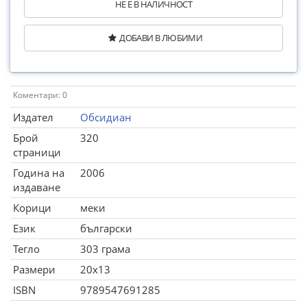
НЕ Е В НАЛИЧНОСТ
ДОБАВИ В ЛЮБИМИ
Коментари: 0
Издател
Обсидиан
Брой
320
страници
Година на
2006
издаване
Корици
меки
Език
български
Тегло
303 грама
Размери
20x13
ISBN
9789547691285