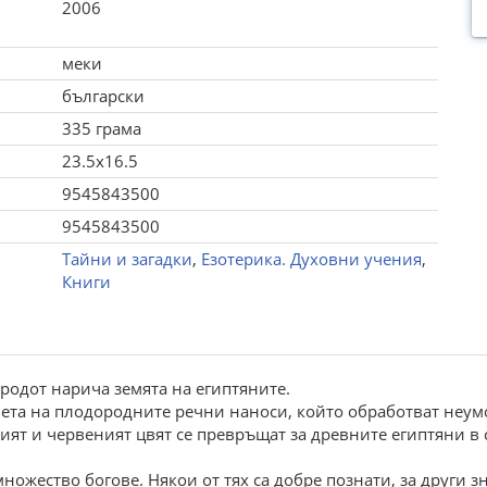
2006
меки
български
335 грама
23.5x16.5
9545843500
9545843500
Тайни и загадки
,
Езотерика. Духовни учения
,
Книги
еродот нарича земята на египтяните.
 цвета на плодородните речни наноси, който обработват неум
ният и червеният цвят се превръщат за древните египтяни в 
ножество богове. Някои от тях са добре познати, за други 