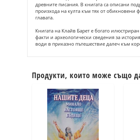
древните писания. В книгата са описани под
произхода на култа към тях от обикновени ф
главата.
Книгата на Клайв Барет е богато илюстриран
факти и археологически сведения за история
води в приказно пътешествие далеч към кор
Продукти, които може също д