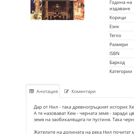
Година на
издаване
Корици
Език
Тегло
Размери
ISBN
Баркод
Категории
Анотация
Коментари
Дар от Нил - така древногръцкият историк Х
А те назовават Кем - черната земя - заради
земя на заобикалящата ги пустиня. Така чер
Жителите на долината на река Нил почитат м