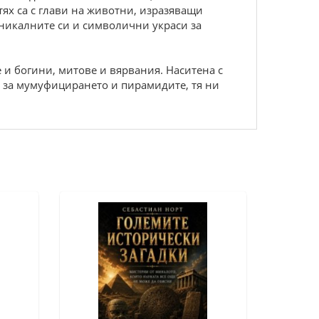
тях са с глави на животни, изразяващи
уникалните си и символични украси за
 и богини, митове и вярвания. Наситена с
у, за мумуфицирането и пирамидите, тя ни