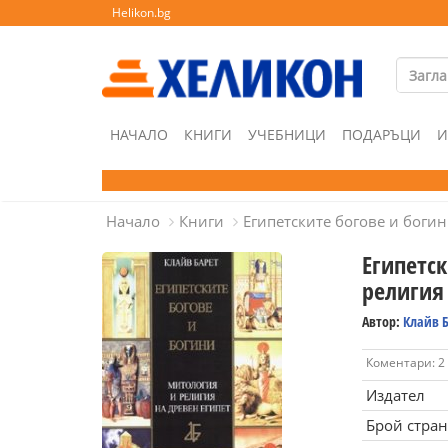
Helikon.bg
НАЧАЛО
КНИГИ
УЧЕБНИЦИ
ПОДАРЪЦИ
И
Начало
Книги
Египетските богове и боги
Египетс
религия
Автор:
Клайв 
Коментари: 2
Издател
Брой стра