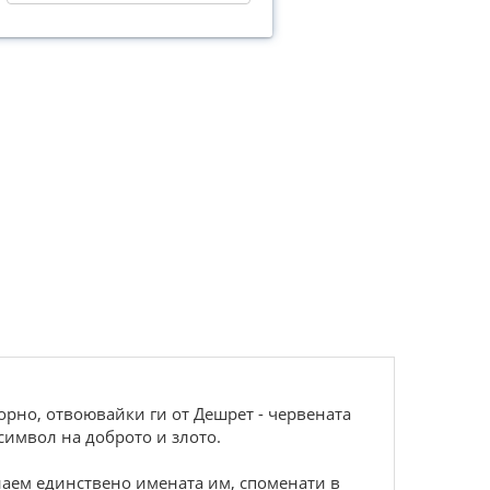
орно, отвоювайки ги от Дешрет - червената
символ на доброто и злото.
знаем единствено имената им, споменати в