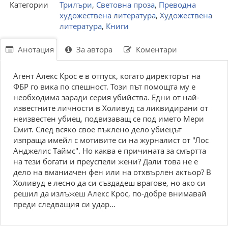
Категории
Трилъри
,
Световна проза
,
Преводна
художествена литература
,
Художествена
литература
,
Книги
Анотация
За автора
Коментари
Агент Алекс Крос е в отпуск, когато директорът на
ФБР го вика по спешност. Този път помощта му е
необходима заради серия убийства. Едни от най-
известните личности в Холивуд са ликвидирани от
неизвестен убиец, подвизаващ се под името Мери
Смит. След всяко свое пъклено дело убиецът
изпраща имейл с мотивите си на журналист от "Лос
Анджелис Таймс". Но каква е причината за смъртта
на тези богати и преуспели жени? Дали това не е
дело на вманиачен фен или на отхвърлен актьор? В
Холивуд е лесно да си създадеш врагове, но ако си
решил да излъжеш Алекс Крос, по-добре внимавай
преди следващия си удар...