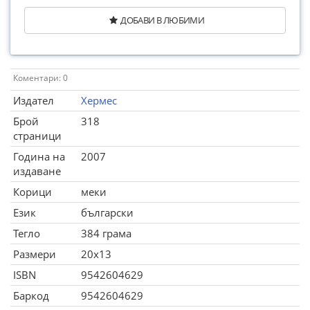
ДОБАВИ В ЛЮБИМИ
Коментари: 0
Издател
Хермес
Брой
318
страници
Година на
2007
издаване
Корици
меки
Език
български
Тегло
384 грама
Размери
20x13
ISBN
9542604629
Баркод
9542604629