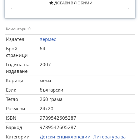
ДОБАВИ В ЛЮБИМИ
Коментари: 0
Издател
Хермес
Брой
64
страници
Година на
2007
издаване
Корици
меки
Език
български
Тегло
260 грама
Размери
24x20
ISBN
9789542605287
Баркод
9789542605287
Категории
Детски енциклопедии
,
Литература за