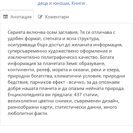
деца и юноши
,
Книги
Анотация
Коментари
Серията включва осем заглавия. Тя се отличава с
удобен формат, стегната и ясна структура,
осигуряваща бърз достъп до желаната информация,
суперсъвременно художествено оформление и
изключително полиграфическо качество. Богата
информация за планетата Земя: образуване,
континенти, релеф, морета и океани, реки и езера,
природни богатства, климатични условия, природни
бедствия, парников ефект - всичко, за да опознаем
добре нашата планета и да опазим нейната природа.
Енциклопедията ви предлага: 437 статии,
великолепни цветни снимки, съвременен дизайн,
разнообразни карти, статистически данни, много
любопитни факти.