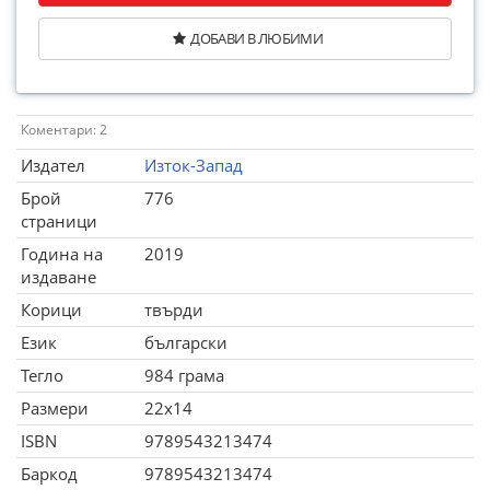
ДОБАВИ В ЛЮБИМИ
Коментари: 2
Издател
Изток-Запад
Брой
776
страници
Година на
2019
издаване
Корици
твърди
Език
български
Тегло
984 грама
Размери
22x14
ISBN
9789543213474
Баркод
9789543213474