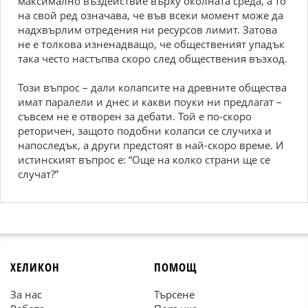
максимално въздействие върху околната среда, а то
на свой ред означава, че във всеки момент може да
надхвърлим отредения ни ресурсов лимит. Затова
не е толкова изненадващо, че общественият упадък
така често настъпва скоро след обществения възход.
Този въпрос – дали колапсите на древните общества
имат паралели и днес и какви поуки ни предлагат –
съвсем не е отворен за дебати. Той e по-скоро
реторичен, защото подобни колапси се случиха и
напоследък, а други предстоят в най-скоро време. И
истинският въпрос е: “Още на колко страни ще се
случат?”
ХЕЛИКОН
ПОМОЩ
За нас
Търсене