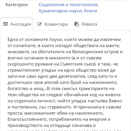
Категории
Социология и политология
,
Хуманитарни науки
,
Книги
Анотация
Коментари
Ревюта
Една от основните поуки, които можем да извлечем
от колапсите, в които изпадат обществата на маите,
анасазите, на обитателите на Великденския остров и
всички останали в миналото (а и от съвсем
скорошното рухване на Съветския съюз), е тази, че
стремителният упадък на едно общество може да
започне само едно-две десетилетия, след като то е
достигнало своя апогей като брой на населението,
богатство и мощ...В този смисъл траекториите на
тези общества не следват обичайния ход на живота
на отделната личност, чийто упадък настъпва бавно
и постепенно, със стареенето. И причината е съвсем
проста: максималният обем на населението,
благосъстоянието, потреблението на енергия и
производството на отпадъци означава и