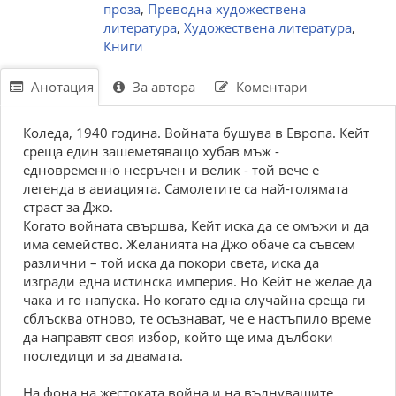
проза
,
Преводна художествена
литература
,
Художествена литература
,
Книги
Анотация
За автора
Коментари
Коледа, 1940 година. Войната бушува в Европа. Кейт
среща един зашеметяващо хубав мъж -
едновременно несръчен и велик - той вече е
легенда в авиацията. Самолетите са най-голямата
страст за Джо.
Когато войната свършва, Кейт иска да се омъжи и да
има семейство. Желанията на Джо обаче са съвсем
различни – той иска да покори света, иска да
изгради една истинска империя. Но Кейт не желае да
чака и го напуска. Но когато една случайна среща ги
сблъсква отново, те осъзнават, че е настъпило време
да направят своя избор, който ще има дълбоки
последици и за двамата.
На фона на жестоката война и на вълнуващите