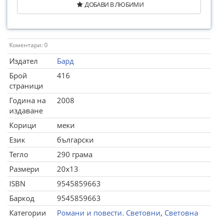
ДОБАВИ В ЛЮБИМИ
Коментари: 0
Издател
Бард
Брой
416
страници
Година на
2008
издаване
Корици
меки
Език
български
Тегло
290 грама
Размери
20x13
ISBN
9545859663
Баркод
9545859663
Категории
Романи и повести. Световни
,
Световна