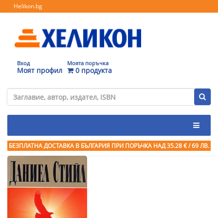
Helikon.bg
Вход
Моята поръчка
Моят профил
0 продукта
БЕЗПЛАТНА ДОСТАВКА В БЪЛГАРИЯ ПРИ ПОРЪЧКА
НАД 35.28 € / 69 ЛВ.