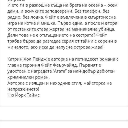
И ето ги в разкошна къща на брега на океана – осем
дами, и всичките заподозрени. Без телефон, без
радио, без лодка. Фейт е въвлечена в смъртоносна
игра на котка и мишка. Първо една, а после и втора
от гостенките става жертва на маниакална убийца.
Дали това не е отмъщението на сестрата? Фейт
трябва бързо да разгадае серия от тайни с корени в
миналото, ако иска да напусне острова жива!
Катрин Хол Пейдж е авторка на петнадесет романа с
главна героиня Фейт Феърчайлд. Първият е
удостоен с наградата “Агата” за най-добър дебютен
криминален роман.
Авторка с изящен и находчив стил, майсторка на
напрежението!
Ню Йорк Таймс