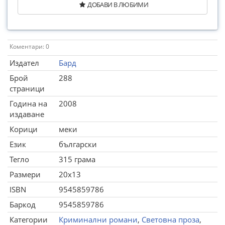
ДОБАВИ В ЛЮБИМИ
Коментари: 0
Издател
Бард
Брой
288
страници
Година на
2008
издаване
Корици
меки
Език
български
Тегло
315 грама
Размери
20x13
ISBN
9545859786
Баркод
9545859786
Категории
Криминални романи
,
Световна проза
,