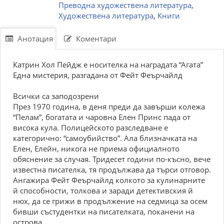
Преводна художествена литература
,
Художествена литература
,
Книги
Анотация
Коментари
Катрин Хол Пейдж е носителка на наградата “Агата”
Една мистерия, разгадана от Фейт Феърчайлд
Всички са заподозрени
През 1970 година, в деня преди да завърши колежа
“Пелам”, богатата и чаровна Елен Принс пада от
висока кула. Полицейското разследване е
категорично: “самоубийство”. Ала близначката на
Елен, Елейн, никога не приема официалното
обяснение за случая. Тридесет години по-късно, вече
известна писателка, тя продължава да търси отговор.
Ангажира Фейт Феърчайлд колкото за кулинарните
й способности, толкова и заради детективския й
нюх, да се грижи в продължение на седмица за осем
бивши състудентки на писателката, поканени на
острова.