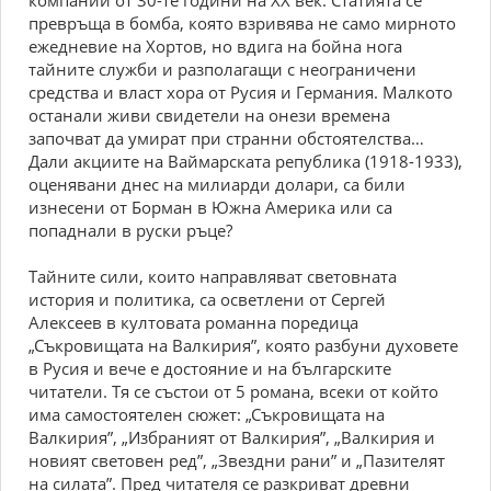
компании от 30-те години на ХХ век. Статията се
превръща в бомба, която взривява не само мирното
ежедневие на Хортов, но вдига на бойна нога
тайните служби и разполагащи с неограничени
средства и власт хора от Русия и Германия. Малкото
останали живи свидетели на онези времена
започват да умират при странни обстоятелства…
Дали акциите на Ваймарската република (1918-1933),
оценявани днес на милиарди долари, са били
изнесени от Борман в Южна Америка или са
попаднали в руски ръце?
Тайните сили, които направляват световната
история и политика, са осветлени от Сергей
Алексеев в култовата романна поредица
„Съкровищата на Валкирия”, която разбуни духовете
в Русия и вече е достояние и на българските
читатели. Тя се състои от 5 романа, всеки от който
има самостоятелен сюжет: „Съкровищата на
Валкирия”, „Избраният от Валкирия”, „Валкирия и
новият световен ред”, „Звездни рани” и „Пазителят
на силата”. Пред читателя се разкриват древни