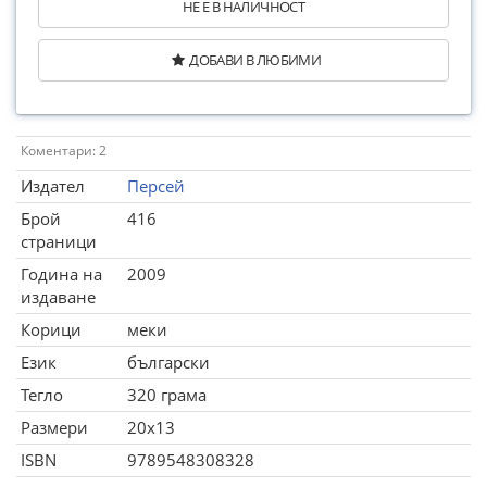
НЕ Е В НАЛИЧНОСТ
ДОБАВИ В ЛЮБИМИ
Коментари: 2
Издател
Персей
Брой
416
страници
Година на
2009
издаване
Корици
меки
Език
български
Тегло
320 грама
Размери
20x13
ISBN
9789548308328