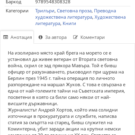
Баркод
9789548308328
Категории
Трилъри
,
Световна проза
,
Преводна
художествена литература
,
Художествена
литература
,
Книги
Анотация
За автора
Коментари
На изолирано място край брега на морето се е
установил да живее ветеран от Втората световна
война, скрил се зад прякора Мавъра. Той е бивш
офицер от разузнаването, ръководил при щурма на
Берлин през 1945 г. тайна операция по личното
разпореждане на маршал Жуков. С това е свързана е
една от най-големите тайни на Съветската империя,
посветени в която са били само някои от най-
висшите държавници.
Журналистът Андрей Хортов, който има солидни
източници в прокуратурата и службите, написва
статия за смъртта на старец, бивш служител на
Коминтерна, убит заради акции на крупни немски