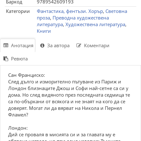
Баркод
9789542609193
Категории
Фантастика, фентъзи. Хорър
,
Световна
проза
,
Преводна художествена
литература
,
Художествена литература
,
Книги
Анотация
За автора
Коментари
Ревюта
Сан Франциско:
След дълго и изморително пътуване из Париж и
Лондон близнаците Джош и Софи най-сетне са си у
дома. Но след видяното през последната седмица те
са по-объркани от всякога и не знаят на кого да се
доверят. Могат ли да вярват на Никола и Пернел
Фламел?
Лондон:
Дий се проваля в мисията си и за главата му е