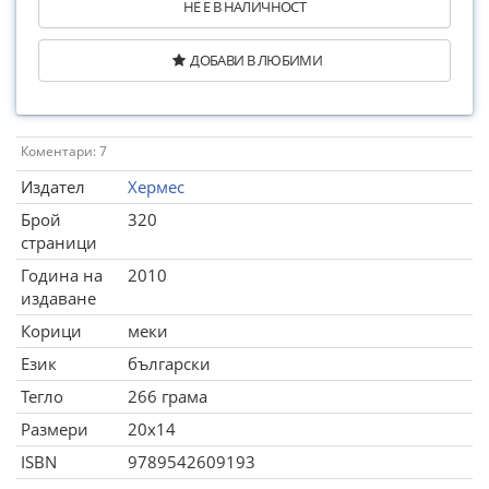
НЕ Е В НАЛИЧНОСТ
ДОБАВИ В ЛЮБИМИ
Коментари: 7
Издател
Хермес
Брой
320
страници
Година на
2010
издаване
Корици
меки
Език
български
Тегло
266 грама
Размери
20x14
ISBN
9789542609193