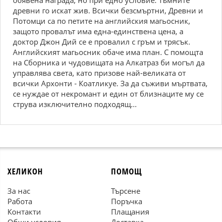
обявена награда, но при едно условие: Тъмните
древни го искат жив. Всички безсмъртни, Древни и
Потомци са по петите на английския магьосник,
защото провалът има една-единствена цена, а
доктор Джон Дий се е провалил с гръм и трясък.
Английският магьосник обаче има план. С помощта
на Сборника и чудовищата на Алкатраз би могъл да
управлява света, като призове най-великата от
всички Архонти - Коатликуе. За да съживи мъртвата,
се нуждае от некромант и един от близнаците му се
струва изключително подходящ...
ХЕЛИКОН
ПОМОЩ
За нас
Търсене
Работа
Поръчка
Контакти
Плащания