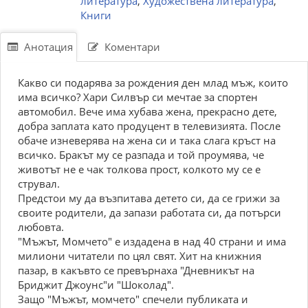
литература
,
Художествена литература
,
Книги
Анотация
Коментари
Какво си подарява за рождения ден млад мъж, които
има всичко? Хари Силвър си мечтае за спортен
автомобил. Вече има хубава жена, прекрасно дете,
добра заплата като продуцент в телевизията. После
обаче изневерява на жена си и така слага кръст на
всичко. Бракът му се разпада и той проумява, че
животът не е чак толкова прост, колкото му се е
струвал.
Предстои му да възпитава детето си, да се грижи за
своите родители, да запази работата си, да потърси
любовта.
"Мъжът, Момчето" е издадена в над 40 страни и има
милиони читатели по цял свят. Хит на книжния
пазар, в какъвто се превърнаха "Дневникът на
Бриджит Джоунс"и "Шоколад".
Защо "Мъжът, момчето" спечели публиката и