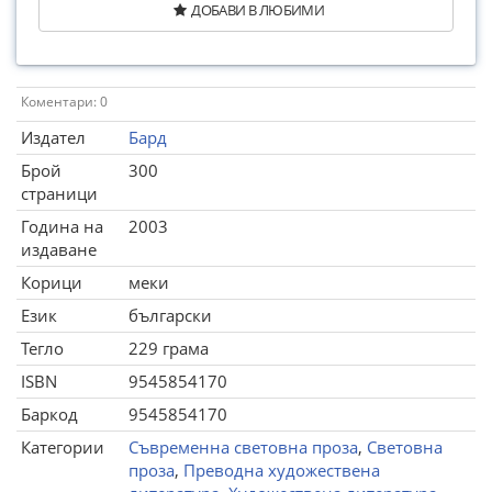
ДОБАВИ В ЛЮБИМИ
Коментари: 0
Издател
Бард
Брой
300
страници
Година на
2003
издаване
Корици
меки
Език
български
Тегло
229 грама
ISBN
9545854170
Баркод
9545854170
Категории
Съвременна световна проза
,
Световна
проза
,
Преводна художествена