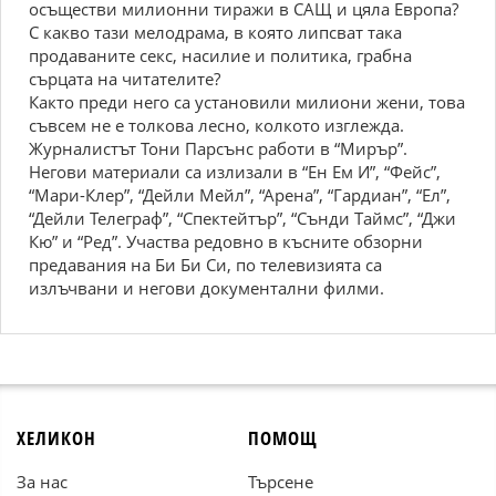
осъществи милионни тиражи в САЩ и цяла Европа?
С какво тази мелодрама, в която липсват така
продаваните секс, насилие и политика, грабна
сърцата на читателите?
Както преди него са установили милиони жени, това
съвсем не е толкова лесно, колкото изглежда.
Журналистът Тони Парсънс работи в “Мирър”.
Негови материали са излизали в “Ен Ем И”, “Фейс”,
“Мари-Клер”, “Дейли Мейл”, “Арена”, “Гардиан”, “Ел”,
“Дейли Телеграф”, “Спектейтър”, “Сънди Таймс”, “Джи
Кю” и “Ред”. Участва редовно в късните обзорни
предавания на Би Би Си, по телевизията са
излъчвани и негови документални филми.
ХЕЛИКОН
ПОМОЩ
За нас
Търсене