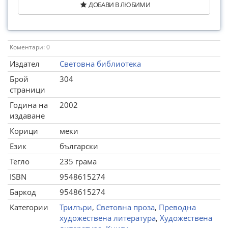
ДОБАВИ В ЛЮБИМИ
Коментари: 0
Издател
Световна библиотека
Брой
304
страници
Година на
2002
издаване
Корици
меки
Език
български
Тегло
235 грама
ISBN
9548615274
Баркод
9548615274
Категории
Трилъри
,
Световна проза
,
Преводна
художествена литература
,
Художествена