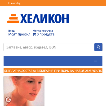
Helikon.bg
Вход
Моята поръчка
Моят профил
0 продукта
БЕЗПЛАТНА ДОСТАВКА В БЪЛГАРИЯ ПРИ ПОРЪЧКА
НАД 35.28 € / 69 ЛВ.