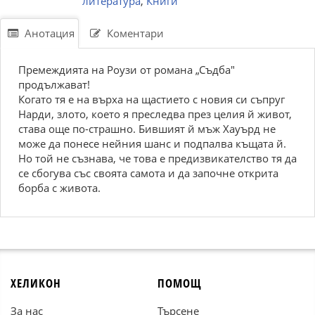
литература
,
Книги
Анотация
Коментари
Премеждията на Роузи от романа „Съдба"
продължават!
Когато тя е на върха на щастието с новия си съпруг
Нарди, злото, което я преследва през целия й живот,
става още по-страшно. Бившият й мъж Хауърд не
може да понесе нейния шанс и подпалва къщата й.
Но той не съзнава, че това е предизвикателство тя да
се сбогува със своята самота и да започне открита
борба с живота.
ХЕЛИКОН
ПОМОЩ
За нас
Търсене