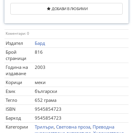
ДОБАВИ В ЛЮБИМИ
Коментари: 0
Издател
Бард
Брой
816
страници
Година на
2003
издаване
Корици
меки
Език
български
Тегло
652 грама
ISBN
9545854723
Баркод
9545854723
Категории
Трилъри
,
Световна проза
,
Преводна