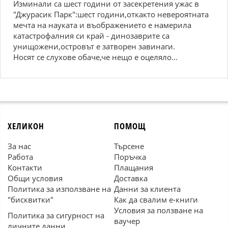
Изминали са шест години от засекретения ужас в
"Джурасик Парк":шест години,откакто невероятната
мечта на науката и въображението е намерила
катастрофалния си край - динозаврите са
унищожени,островът е затворен завинаги.
Носят се слухове обаче,че нещо е оцеляло...
ХЕЛИКОН
ПОМОЩ
За нас
Търсене
Работа
Поръчка
Контакти
Плащания
Общи условия
Доставка
Политика за използване на
Данни за клиента
"бисквитки"
Как да свалим е-книги
Условия за ползване на
Политика за сигурност на
ваучер
личните данни