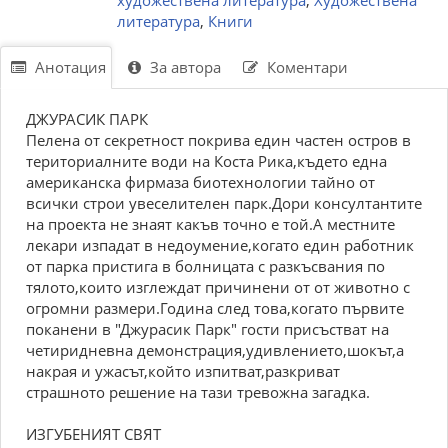
художествена литература
,
Художествена
литература
,
Книги
Анотация
За автора
Коментари
ДЖУРАСИК ПАРК
Пелена от секретност покрива един частен остров в
териториалните води на Коста Рика,където една
американска фирмаза биотехнологии тайно от
всички строи увеселителен парк.Дори консултантите
на проекта не знаят какъв точно е той.А местните
лекари изпадат в недоумение,когато един работник
от парка пристига в болницата с разкъсвания по
тялото,които изглеждат причинени от от животно с
огромни размери.Година след това,когато първите
поканени в "Джурасик Парк" гости присъстват на
четиридневна демонстрация,удивлението,шокът,а
накрая и ужасът,който изпитват,разкриват
страшното решение на тази тревожна загадка.
ИЗГУБЕНИЯТ СВЯТ