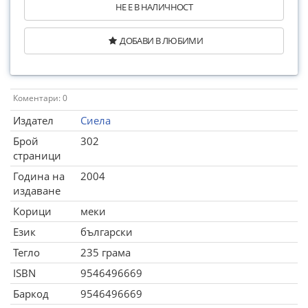
НЕ Е В НАЛИЧНОСТ
ДОБАВИ В ЛЮБИМИ
Коментари: 0
Издател
Сиела
Брой
302
страници
Година на
2004
издаване
Корици
меки
Език
български
Тегло
235 грама
ISBN
9546496669
Баркод
9546496669