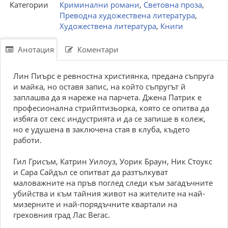
Категории
Криминални романи
,
Световна проза
,
Преводна художествена литература
,
Художествена литература
,
Книги
Анотация
Коментари
Лин Пиърс е ревностна християнка, предана съпруга
и майка, но оставя запис, на който съпругът й
заплашва да я нареже на парчета. Джена Патрик е
професионална стрийптизьорка, която се опитва да
избяга от секс индустрията и да се запише в колеж,
но е удушена в заключена стая в клуба, където
работи.
Гил Грисъм, Катрин Уилоуз, Уорик Браун, Ник Стоукс
и Сара Сайдъл се опитват да разтълкуват
маловажните на пръв поглед следи към загадъчните
убийства и към тайния живот на жителите на най-
мизерните и най-порядъчните квартали на
греховния град Лас Вегас.