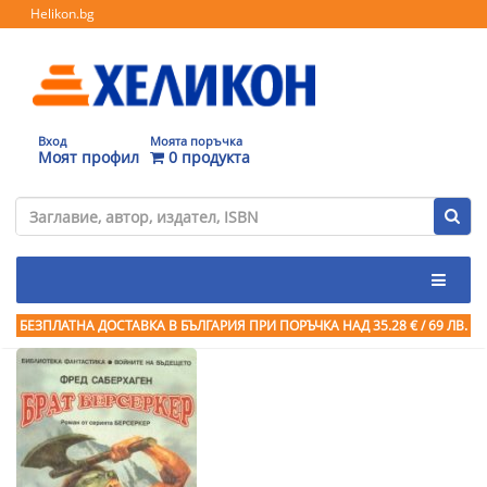
Helikon.bg
Вход
Моята поръчка
Моят профил
0 продукта
БЕЗПЛАТНА ДОСТАВКА В БЪЛГАРИЯ ПРИ ПОРЪЧКА
НАД 35.28 € / 69 ЛВ.