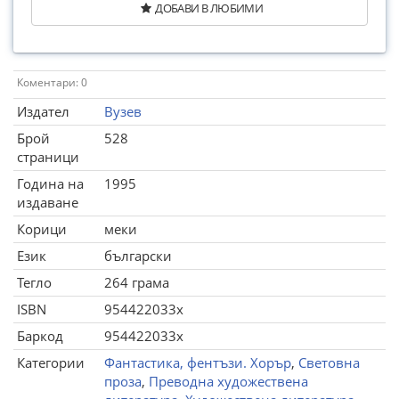
ДОБАВИ В ЛЮБИМИ
Коментари: 0
Издател
Вузев
Брой
528
страници
Година на
1995
издаване
Корици
меки
Език
български
Тегло
264 грама
ISBN
954422033х
Баркод
954422033х
Категории
Фантастика, фентъзи. Хорър
,
Световна
проза
,
Преводна художествена