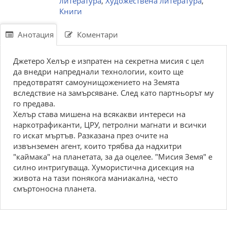
литература
,
Художествена литература
,
Книги
Анотация
Коментари
Джетеро Хелър е изпратен на секретна мисия с цел
да внедри напреднали технологии, които ще
предотвратят самоунищожението на Земята
вследствие на замърсяване. След като партньорът му
го предава.
Хелър става мишена на всякакви интереси на
наркотрафиканти, ЦРУ, петролни магнати и всички
го искат мъртъв. Разказана през очите на
извънземен агент, които трябва да надхитри
"каймака" на планетата, за да оцелее. "Мисия Земя" е
силно интригуваща. Хумористична дисекция на
живота на тази понякога маниакална, често
смъртоносна планета.