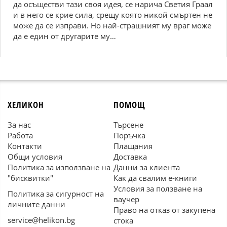
да осъществи тази своя идея, се нарича Светия Граал
и в него се крие сила, срещу която никой смъртен не
може да се изправи. Но най-страшният му враг може
да е един от другарите му…
ХЕЛИКОН
ПОМОЩ
За нас
Търсене
Работа
Поръчка
Контакти
Плащания
Общи условия
Доставка
Политика за използване на
Данни за клиента
"бисквитки"
Как да свалим е-книги
Условия за ползване на
Политика за сигурност на
ваучер
личните данни
Право на отказ от закупена
service@helikon.bg
стока