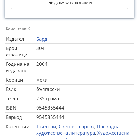
ДОБАВИ В ЛЮБИМИ
Коментари: 0
Издател
Бард
Брой
304
страници
Година на
2004
издаване
Корици
меки
Език
български
Тегло
235 грама
ISBN
9545855444
Баркод
9545855444
Категории
Трилъри
,
Световна проза
,
Преводна
художествена литература
,
Художествена