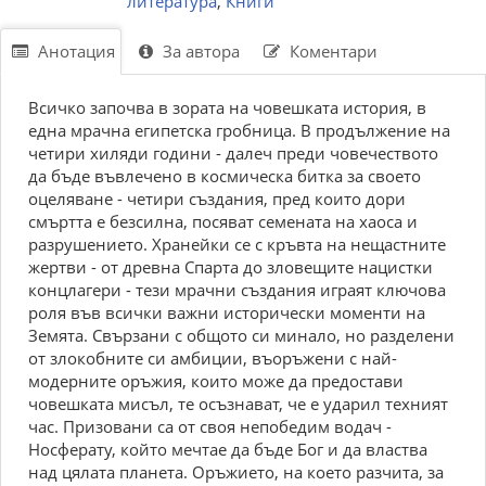
литература
,
Книги
Анотация
За автора
Коментари
Всичко започва в зората на човешката история, в
една мрачна египетска гробница. В продължение на
четири хиляди години - далеч преди човечеството
да бъде въвлечено в космическа битка за своето
оцеляване - четири създания, пред които дори
смъртта е безсилна, посяват семената на хаоса и
разрушението. Хранейки се с кръвта на нещастните
жертви - от древна Спарта до зловещите нацистки
концлагери - тези мрачни създания играят ключова
роля във всички важни исторически моменти на
Земята. Свързани с общото си минало, но разделени
от злокобните си амбиции, въоръжени с най-
модерните оръжия, които може да предостави
човешката мисъл, те осъзнават, че е ударил техният
час. Призовани са от своя непобедим водач -
Носферату, който мечтае да бъде Бог и да властва
над цялата планета. Оръжието, на което разчита, за