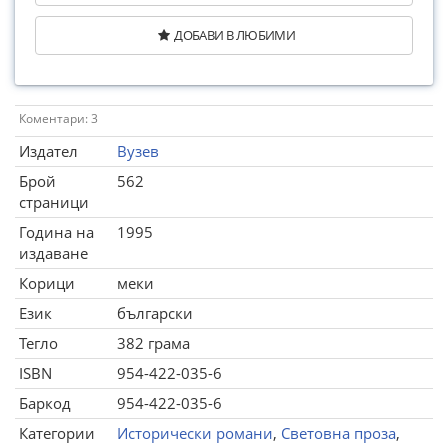
ДОБАВИ В ЛЮБИМИ
Коментари: 3
Издател
Вузев
Брой
562
страници
Година на
1995
издаване
Корици
меки
Език
български
Тегло
382 грама
ISBN
954-422-035-6
Баркод
954-422-035-6
Категории
Исторически романи
,
Световна проза
,