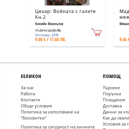
Цезар: Войната с галите
Мад
Кн.2
меж
рев
Колийн Маккълоу
Мише
11.25 € / 22.00 ЛВ.
Отстъпка - 20 %
9.00 € / 17.60 ЛВ.
9.66 
ХЕЛИКОН
ПОМОЩ
За нас
Търсене
Работа
Поръчка
Контакти
Плащания
Общи условия
Доставка
Политика за използване на
Данни за кл
"бисквитки"
Как да свал
Условия за 
Политика за сигурност на личните