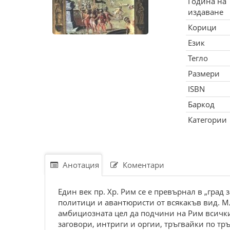
Година на
издаване
Корици
Език
Тегло
Размери
ISBN
Баркод
Категории
Анотация
Коментари
Един век пр. Хр. Рим се е превърнал в „град
политици и авантюристи от всякакъв вид. М
амбициозната цел да подчини на Рим всички 
заговори, интриги и оргии, тръгвайки по тр