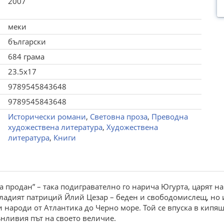
2007
меки
български
684 грама
23.5x17
9789545843648
9789545843648
Исторически романи
,
Световна проза
,
Преводна
художествена литература
,
Художествена
литература
,
Книги
 за продан” – така подигравателно го нарича Югурта, царят н
ладият патриций Йлий Цезар – беден и свободомислещ, но 
народи от Атлантика до Черно море. Той се впуска в кипящ
ънливия път на своето величие.