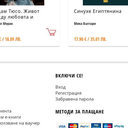
ам Тюсо. Живот
Синухе Египтянина
ду любовта и
олюцията
л Моран
Мика Валтари
€ / 18.89 ЛВ.
17.90 € / 35.01 ЛВ.
ВКЛЮЧИ СЕ!
Вход
Регистрация
Забравена парола
иента
МЕТОДИ ЗА ПЛАЩАНЕ
им е-книги
ползване на ваучер