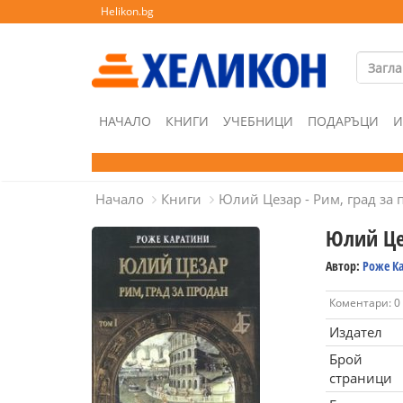
Helikon.bg
НАЧАЛО
КНИГИ
УЧЕБНИЦИ
ПОДАРЪЦИ
И
Начало
Книги
Юлий Цезар - Рим, град за 
Юлий Цез
Автор:
Роже К
Коментари: 0
Издател
Брой
страници