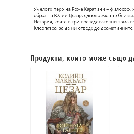
Умелото перо на Роже Каратини – философ, 
образ на Юлий Цезар, едновременно близък
История, която в три последователни тома 
Клеопатра, за да ни отведе до драматичните
Продукти, които може също д