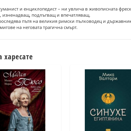
хуманист и енциклопедист – ни увлича в живописната фреск
, изненадващ, подлъгващ и впечатляващ.
проследява пътя на великия римски пълководец и държавник 
 мигове на неговата трагична смърт.
а харесате