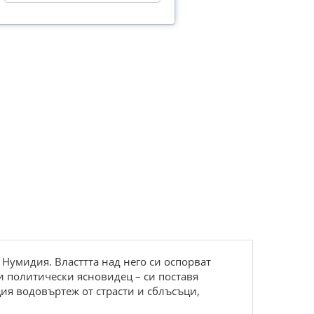
а Нумидия. Власттта над него си оспорват
и политически ясновидец – си поставя
ия водовъртеж от страсти и сблъсъци,