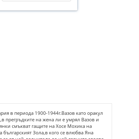
ария в периода 1900-1944г.Вазов като оракул
в прегръдките на жена ли е умрял Вазов и
иянки смъкват гащите на Хосе Мохика на
а българският Зола,в кого се влюбва Яна