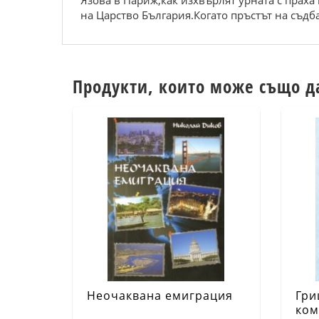
Язова в Париж,как изхвърлят урната с праха 
на Царство България.Когато пръстът на съдб
Продукти, които може също д
Неочаквана емиграция
Гри
ком