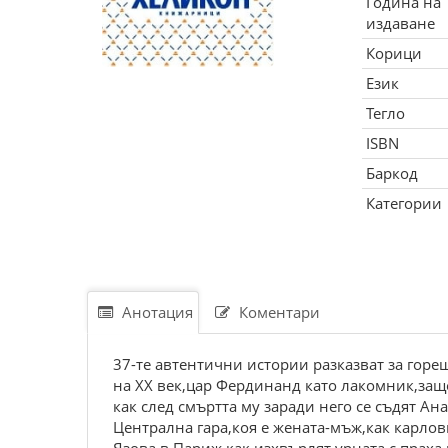
Година на
издаване
Корици
Език
Тегло
ISBN
Баркод
Категории
Анотация
Коментари
37-те автентични истории разказват за горе
на XX век,цар Фердинанд като лакомник,защ
как след смъртта му заради него се съдят А
Централна гара,коя е жената-мъж,как карлов