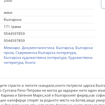
2000
меки
български
171 грама
9544597859
9544597859
Мемоари. Документалистика. Българска
,
Българска
проза
,
Съвременна българска литература
,
Българска художествена литература
,
Художествена
литература
,
Книги
щите страсти и лютите скандали,които потресли царска Бълг
о Султана Рачо Петрова не могла да задържи нито един мъж,
на Карима и Евгения Маркс,кой е българският фюрер,как соф
ции калоферци спорят за родното място на Ботев,защо умир