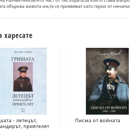
на Разчветников-ето част от тях.Хората,за които става въпро
ата обърква живота им,те се проявяват като герои от ненапи
а харесате
шата - летецът,
Писма от войната
андирът, приятелят