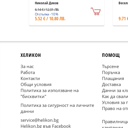
Николай Диков
Весел
6.14 € / 12.01 ЛВ.
Отстъпка - 10 %
5.52 € / 10.80 ЛВ.
9.71 
ХЕЛИКОН
ПОМОЩ
За нас
Търсене
Работа
Поръчка
Контакти
Плащания
Общи условия
Доставка
Политика за използване на
Данни за кл
"бисквитки"
Как да свал
Условия за 
Политика за сигурност на личните
Право на от
данни
service@helikon.bg
Правилници
Helikon.bg във Facebook
кампании