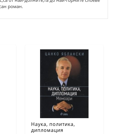
с,са от най-долните,та до най-горните слоеве
сан роман.
Наука, политика,
дипломация