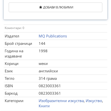
ДОБАВИ В ЛЮБИМИ
Коментари: 0
Издател
MQ Publications
Брой страници
144
Година на
1998
издаване
Корици
меки
Език
английски
Тегло
314 грама
ISBN
0823003361
Баркод
0823003361
Категории
Изобразителни изкуства
,
Изкуство
,
Книги