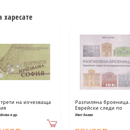
а харесате
трети на изчезваща
Разпиляна броеница.
ия
Еврейски следи по
пловдивските улици.
айсова и др.
Ивет Анави
Фотоалбум Памет