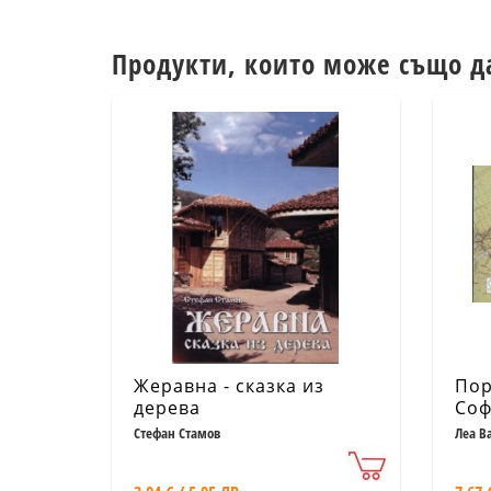
Продукти, които може също д
Жеравна - сказка из
Пор
дерева
Соф
Стефан Стамов
Леа В