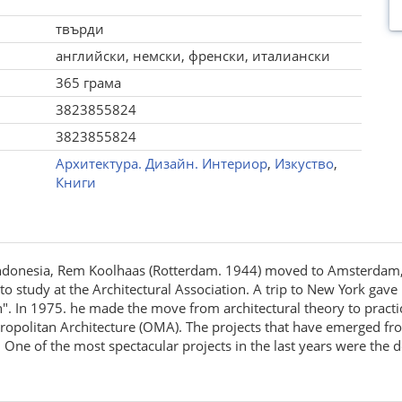
твърди
английски, немски, френски, италиански
365 грама
3823855824
3823855824
Архитектура. Дизайн. Интериор
,
Изкуство
,
Книги
 in Indonesia, Rem Koolhaas (Rotterdam. 1944) moved to Amsterdam
to study at the Architectural Association. A trip to New York gave 
". In 1975. he made the move from architectural theory to practi
tropolitan Architecture (OMA). The projects that have emerged 
00. One of the most spectacular projects in the last years were t