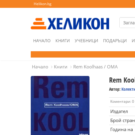
Helikon.bg
НАЧАЛО
КНИГИ
УЧЕБНИЦИ
ПОДАРЪЦИ
И
Начало
Книги
Rem Koolhaas / OMA
Rem Koo
Автор:
Колект
Коментари: 0
Издател
Брой стра
Година на