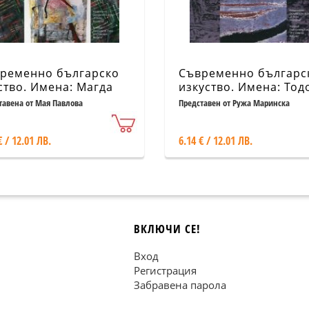
ременно българско
Съвременно българс
ство. Имена: Магда
изкуство. Имена: Тод
зова
Панайотов
тавена от Мая Павлова
Представен от Ружа Маринска
€ / 12.01 ЛВ.
6.14 € / 12.01 ЛВ.
ВКЛЮЧИ СЕ!
Вход
Регистрация
Забравена парола