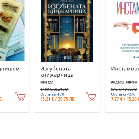
дпишем
Изгубената
Инстамоз
книжарница
Иви Удс
Андерш Хансен
17.90 € / 35.01 ЛВ.
9.15 € / 17.90 ЛВ.
Отстъпка -15%
Отстъпка -15%
В.
15.21 € / 29.75 ЛВ.
7.77 € / 15.20 