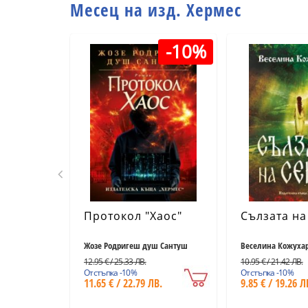
Месец на изд. Хермес
-10%
Протокол "Хаос"
Сълзата на
Жозе Родригеш душ Сантуш
Веселина Кожуха
12.95 € / 25.33 ЛВ.
10.95 € / 21.42 ЛВ.
Отстъпка -10%
Отстъпка -10%
11.65 € / 22.79 ЛВ.
9.85 € / 19.26 Л