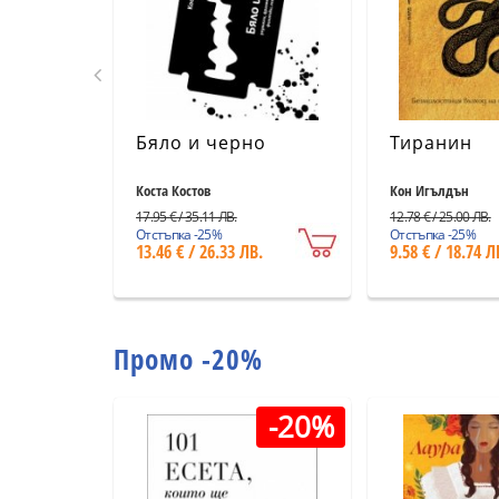
Бяло и черно
Тиранин
Коста Костов
Кон Игълдън
17.95 € / 35.11 ЛВ.
12.78 € / 25.00 ЛВ.
Отстъпка -25%
Отстъпка -25%
13.46 € / 26.33 ЛВ.
9.58 € / 18.74 Л
Промо -20%
-20%