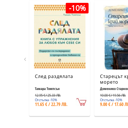
-10%
След раздялата
Старецът к
морето
Тамара Томпсън
Доменико Старно
12.95 € / 25.33 ЛВ.
10.00 € / 19.56 ЛВ.
Отстъпка -10%
Отстъпка -10%
11.65 € / 22.79 ЛВ.
9.00 € / 17.60 Л