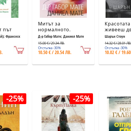
Митът за
Красотата
т път
нормалното.
живееш дв
то,
Травмата, болестта
Автобиог
ай); Франсеск
Д-р Габор Мате; Даниел Мате
Шарън Стоун
рението
и изцелението в
(ново изд
15.00 € / 29.34 ЛВ.
14.32 € / 28.01 ЛВ
една токсична
Отстъпка -30%
Отстъпка -30%
В.
10.50 € / 20.54 ЛВ.
10.02 € / 19.60
култура
-25%
-25%