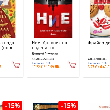
а вода
Ние. Дневник на
Фрайер д
 (ново
падението
Дмитрий Глуховски
12.78 € / 25.00 ЛВ.
4.09 € / 8.00 ЛВ.
Отстъпка -20%
Отстъпка -20%
В.
10.22 € / 19.99 ЛВ.
3.27 € / 6.40 Л
-15%
-15%