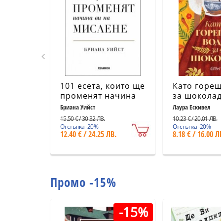
101 есета, които ще
Като горещ
променят начина
за шоколад
ви на мислене
издание)
Бриана Уийст
Лаура Ескивел
15.50 € / 30.32 ЛВ.
10.23 € / 20.01 ЛВ.
Отстъпка -20%
Отстъпка -20%
12.40 € / 24.25 ЛВ.
8.18 € / 16.00 Л
Промо -15%
-15%