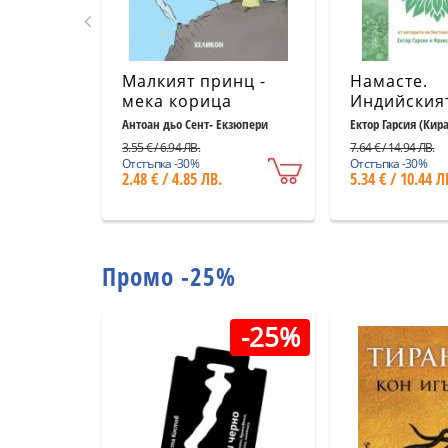
Малкият принц -
Намасте.
мека корица
Индийския
светлосиня
към щастие
Антоан дьо Сент- Екзюпери
Ектор Гарсия (Кир
Миралес
удовлетво
3.55 € / 6.94 ЛВ.
7.64 € / 14.94 ЛВ.
и успеха
Отстъпка -30%
Отстъпка -30%
2.48 € / 4.85 ЛВ.
5.34 € / 10.44 Л
Промо -25%
-25%