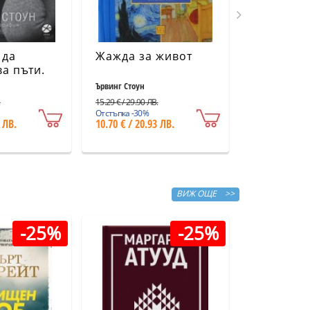
 да
Жажда за живот
Невинен 
а пъти.
доказван
рафия
противн
Ървинг Стоун
Скот Търоу
ание)
.
15.29 € / 29.90 ЛВ.
12.78 € / 25.00 Л
Отстъпка -30%
Отстъпка -30%
 ЛВ.
10.70 € / 20.93 ЛВ.
8.94 € / 17.4
ВИЖ ОЩЕ >>
-25%
-25%