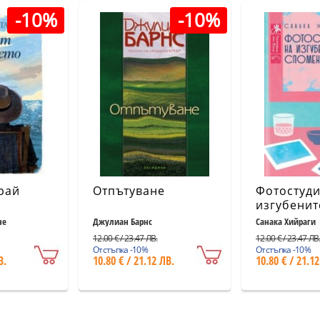
-10%
-10%
рай
Отпътуване
Фотостуди
изгубенит
спомени
не
Джулиан Барнс
Санака Хийраги
12.00 € / 23.47 ЛВ.
12.00 € / 23.47 ЛВ
Отстъпка -10%
Отстъпка -10%
В.
10.80 € / 21.12 ЛВ.
10.80 € / 21.12