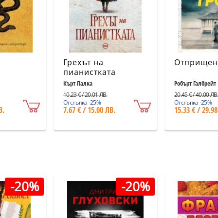
Грехът на
Отприщен
пианистката
Кърт Палка
Робърт Галбрейт
10.23 € / 20.01 ЛВ.
20.45 € / 40.00 ЛВ
Отстъпка -25%
Отстъпка -25%
В.
7.67 € / 15.00 ЛВ.
15.33 € / 29.98
-20%
-20%