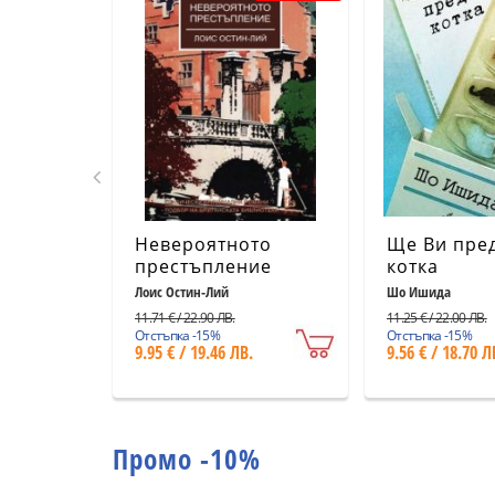
Невероятното
Ще Ви пре
престъпление
котка
Лоис Остин-Лий
Шо Ишида
11.71 € / 22.90 ЛВ.
11.25 € / 22.00 ЛВ.
Отстъпка -15%
Отстъпка -15%
9.95 € / 19.46 ЛВ.
9.56 € / 18.70 Л
Промо -10%