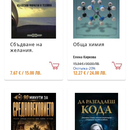
Сбъдване на
Обща химия
желания.
Вълшебни
Елена Киркова
формули и
15.34 € / 30.00 ЛВ.
техники
Отстъпка -20%
7.67 € / 15.00 ЛВ.
12.27 € / 24.00 ЛВ.