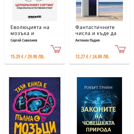
Еволюцията на
Фантастичните
мозъка и
числа и къде да
социалният
ги открием
Сергей Савелиев
Антонио Падия
подбор (твърда
корица)
15.29 € / 29.90 ЛВ.
12.27 € / 24.00 ЛВ.