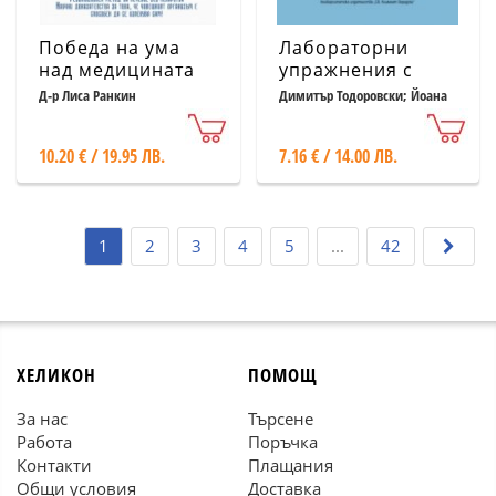
Победа на ума
Лабораторни
над медицината
упражнения с
въпроси и задачи
Д-р Лиса Ранкин
Димитър Тодоровски; Йоана
Захариева; Мария Миланова
по обща и
неорганична
10.20 € / 19.95 ЛВ.
7.16 € / 14.00 ЛВ.
химия
1
2
3
4
5
...
42
ХЕЛИКОН
ПОМОЩ
За нас
Търсене
Работа
Поръчка
Контакти
Плащания
Общи условия
Доставка