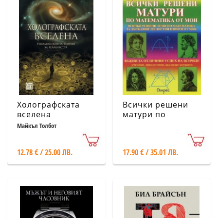
Холографската
Всички решени
вселена
матури по
математика от
Майкъл Толбот
МОН + 2 притурки
12.78 € / 25.00 ЛВ.
17.90 € / 35.01 ЛВ.