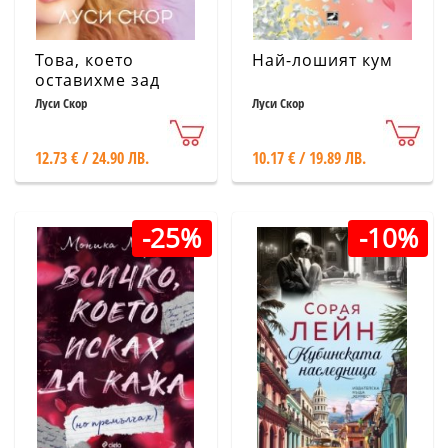
Това, което
Най-лошият кум
оставихме зад
себе си
Луси Скор
Луси Скор
12.73 € / 24.90 ЛВ.
10.17 € / 19.89 ЛВ.
-25%
-10%