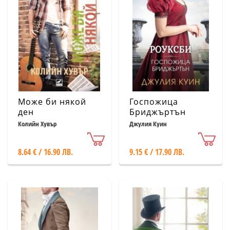
Може би някой
Госпожица
ден
Бриджъртън
(Роуксби, кн. 1)
Колийн Хувър
Джулия Куин
8.64 € / 16.90 ЛВ.
9.15 € / 17.90 ЛВ.