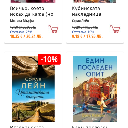
Всичко, което
Кубинската
исках да кажа (но
наследница
премълчах)
Моника Мърфи
Сорая Лейн
13.80 € / 26.99 ЛВ.
10.20 € / 19.95 ЛВ.
Отстъпка -25%
Отстъпка -10%
10.35 € / 20.24 ЛВ.
9.18 € / 17.95 ЛВ.
-10%
Италианската
Един последен