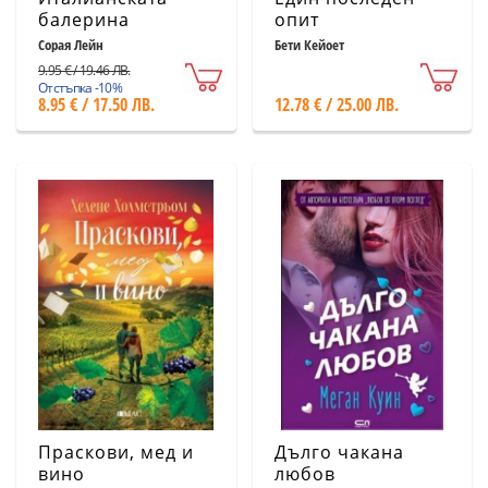
балерина
опит
Сорая Лейн
Бети Кейоет
9.95 € / 19.46 ЛВ.
Отстъпка -10%
8.95 € / 17.50 ЛВ.
12.78 € / 25.00 ЛВ.
Праскови, мед и
Дълго чакана
вино
любов