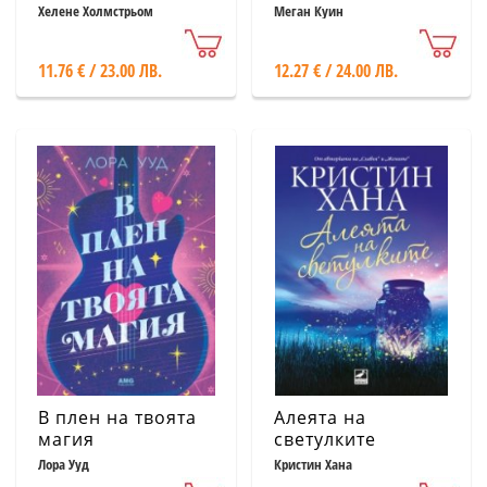
Хелене Холмстрьом
Меган Куин
11.76 € / 23.00 ЛВ.
12.27 € / 24.00 ЛВ.
В плен на твоята
Алеята на
магия
светулките
Лора Ууд
Кристин Хана