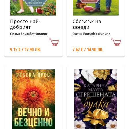
Просто най-
Сблъсък на
добрият
звезди
Сюзън Елизабет Филипс
Сюзън Елизабет Филипс
9.15 € / 17.90 ЛВ.
7.62 € / 14.90 ЛВ.