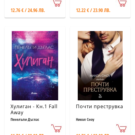
12.76 € / 24.96 ЛВ.
12.22 € / 23.90 ЛВ.
Хулиган - Кн.1 Fall
Почти преструвка
Away
Пенелъпи Дъглас
Никол Сноу