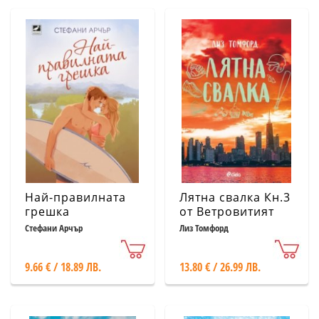
Най-правилната
Лятна свалка Кн.3
грешка
от Ветровитият
град
Стефани Арчър
Лиз Томфорд
9.66 € / 18.89 ЛВ.
13.80 € / 26.99 ЛВ.