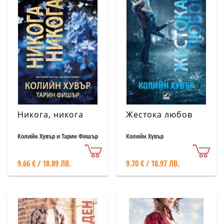
Никога, никога
Жестока любов
Колийн Хувър и Тарин Фишър
Колийн Хувър
9.66 € / 18.89 ЛВ.
9.70 € / 18.97 ЛВ.