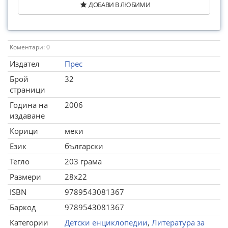
ДОБАВИ В ЛЮБИМИ
Коментари: 0
Издател
Прес
Брой
32
страници
Година на
2006
издаване
Корици
меки
Език
български
Тегло
203 грама
Размери
28x22
ISBN
9789543081367
Баркод
9789543081367
Категории
Детски енциклопедии
,
Литература за