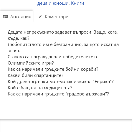
деца и юноши
,
Книги
Анотация
Коментари
Децата непрекъснато задават въпроси. Защо, кога,
къде, как?
Любопитството им е безгранично, защото искат да
знаят.
С какво са награждавали победителите в
Олимпийските игри?
Как са наричали гръцките бойни кораби?
Какви били спартанците?
Кой древногръцки математик извикал "Еврика"?
Кой е бащата на медицината?
Как се наричали гръцките "градове-държави"?