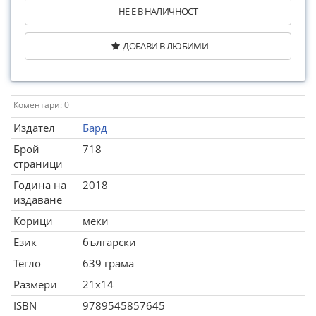
НЕ Е В НАЛИЧНОСТ
ДОБАВИ В ЛЮБИМИ
Коментари: 0
Издател
Бард
Брой
718
страници
Година на
2018
издаване
Корици
меки
Език
български
Тегло
639 грама
Размери
21x14
ISBN
9789545857645