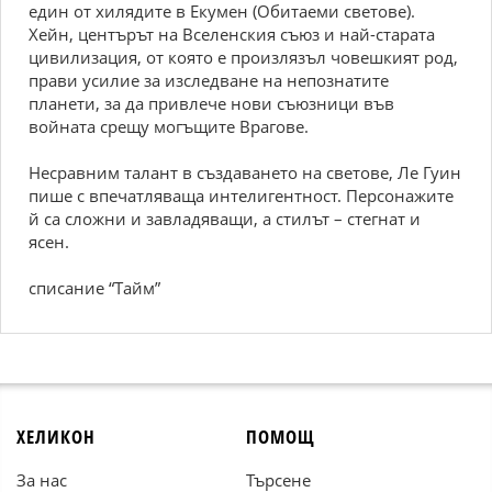
един от хилядите в Екумен (Обитаеми светове).
Хейн, центърът на Вселенския съюз и най-старата
цивилизация, от която е произлязъл човешкият род,
прави усилие за изследване на непознатите
планети, за да привлече нови съюзници във
войната срещу могъщите Врагове.
Несравним талант в създаването на светове, Ле Гуин
пише с впечатляваща интелигентност. Персонажите
й са сложни и завладяващи, а стилът – стегнат и
ясен.
списание “Тайм”
ХЕЛИКОН
ПОМОЩ
За нас
Търсене