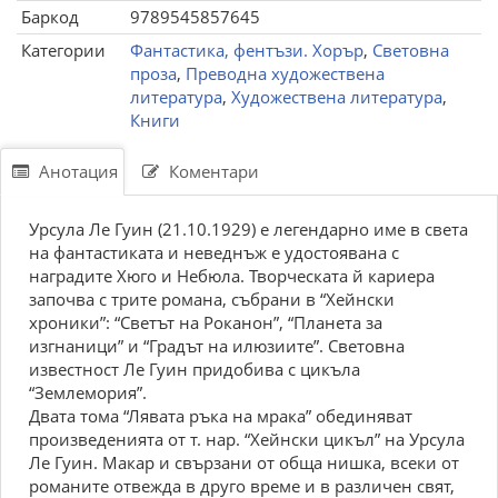
Баркод
9789545857645
Категории
Фантастика, фентъзи. Хорър
,
Световна
проза
,
Преводна художествена
литература
,
Художествена литература
,
Книги
Анотация
Коментари
Урсула Ле Гуин (21.10.1929) е легендарно име в света
на фантастиката и неведнъж е удостоявана с
наградите Хюго и Небюла. Творческата й кариера
започва с трите романа, събрани в “Хейнски
хроники”: “Светът на Роканон”, “Планета за
изгнаници” и “Градът на илюзиите”. Световна
известност Ле Гуин придобива с цикъла
“Землемория”.
Двата тома “Лявата ръка на мрака” обединяват
произведенията от т. нар. “Хейнски цикъл” на Урсула
Ле Гуин. Макар и свързани от обща нишка, всеки от
романите отвежда в друго време и в различен свят,