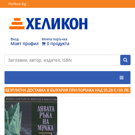
Helikon.bg
Вход
Моята поръчка
Моят профил
0 продукта
БЕЗПЛАТНА ДОСТАВКА В БЪЛГАРИЯ ПРИ ПОРЪЧКА
НАД 35.28 € / 69 ЛВ.