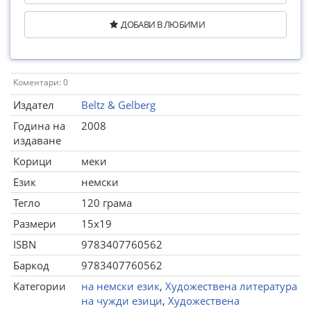
ДОБАВИ В ЛЮБИМИ
Коментари: 0
Издател
Beltz & Gelberg
Година на
2008
издаване
Корици
меки
Език
немски
Тегло
120 грама
Размери
15x19
ISBN
9783407760562
Баркод
9783407760562
Категории
на немски език
,
Художествена литература
на чужди езици
,
Художествена