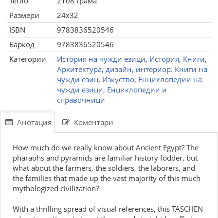
Тегло
2108 грама
Размери
24x32
ISBN
9783836520546
Баркод
9783836520546
Категории
История на чужди езици
,
История
,
Книги
,
Архитектура, дизайн, интериор. Книги на
чужди езиц
,
Изкуство
,
Енциклопедии на
чужди езици
,
Енциклопедии и
справочници
Анотация
Коментари
How much do we really know about Ancient Egypt? The
pharaohs and pyramids are familiar history fodder, but
what about the farmers, the soldiers, the laborers, and
the families that made up the vast majority of this much
mythologized civilization?
With a thrilling spread of visual references, this TASCHEN