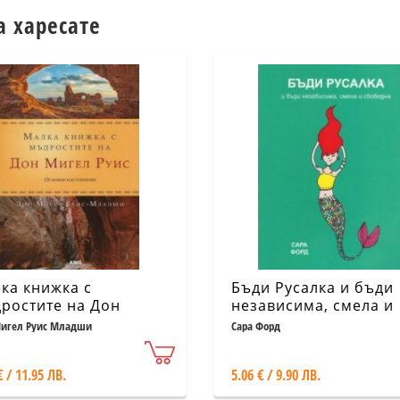
а харесате
ка книжка с
Бъди Русалка и бъди
ростите на Дон
независима, смела и
ел Руис
свободна
игел Руис Младши
Сара Форд
€ / 11.95 ЛВ.
5.06 € / 9.90 ЛВ.