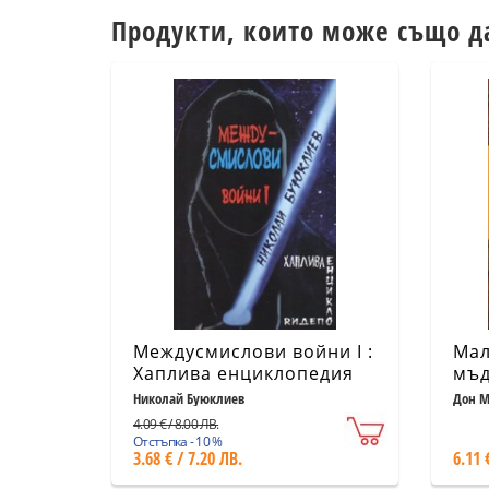
Продукти, които може също д
Междусмислови войни I :
Мал
Хаплива енциклопедия
мъд
Миг
Николай Буюклиев
Дон М
4.09 € / 8.00 ЛВ.
Отстъпка - 10 %
3.68 € / 7.20 ЛВ.
6.11 