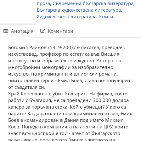
проза
,
Съвременна българска литература
,
Българска художествена литература
,
Художествена литература
,
Книги
Анотация
Коментари
Богомил Райнов /1919-2007/ е писател, преводач,
изкуствовед, професор по естетика във Висшия
институт по изобразително изкуство. Автор е на
многобройни монографии за изобразително
изкуство, на криминални и шпионски романи,
чийто главен герой - Емил Боев, става по-популярен
от създателя си.
Край Копенхаген е убит българин. На фирма, която
работи с България, не са предадени 300 000 долара
капаро за поръчана стока. Кой е убиецът? У кого са
парите? За да разплете този криминален възел, Емил
Боев е командирован в Дания под името Михаил
Коев. Попада в компанията на агенти на ЦРУ, които
знаят всъщност кой е той - агент от българското
разузнаване, пред когото "синее царството на