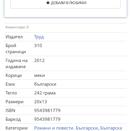
ДОБАВИ В ЛЮБИМИ
Коментари: 0
Издател
Труд
Брой
310
страници
Година на
2012
издаване
Корици
меки
Език
български
Тегло
242 грама
Размери
20x13
ISBN
9543981779
Баркод
9543981779
Категории
Романи и повести. Български
,
Българска