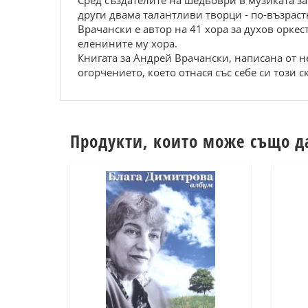
Сред създателите на шедьоври в музиката за
други двама талантливи творци - по-възраст
Врачански е автор на 41 хора за духов оркес
еленините му хора.
Книгата за Андрей Врачански, написана от н
огорчението, което отнася със себе си този 
Продукти, които може също д