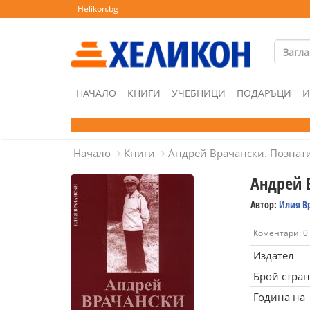
Helikon.bg
НАЧАЛО
КНИГИ
УЧЕБНИЦИ
ПОДАРЪЦИ
И
Начало
Книги
Андрей Врачански. Познати
Андрей 
Автор:
Илия В
Коментари: 0
Издател
Брой стра
Година на