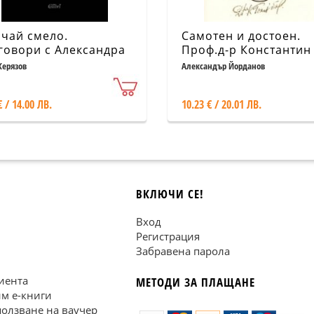
чай смело.
Самотен и достоен.
говори с Александра
Проф.д-р Константин
ксандрова
Гълъбов - живот,
Керязов
Александър Йорданов
творчество, идеи (но
издание)
€ / 14.00 ЛВ.
10.23 € / 20.01 ЛВ.
ВКЛЮЧИ СЕ!
Вход
Регистрация
Забравена парола
иента
МЕТОДИ ЗА ПЛАЩАНЕ
им е-книги
ползване на ваучер