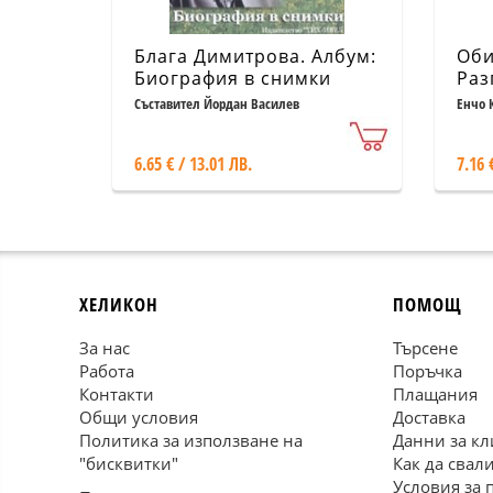
Блага Димитрова. Албум:
Оби
Биография в снимки
Раз
Але
Съставител Йордан Василев
Енчо 
6.65 € / 13.01 ЛВ.
7.16 
ХЕЛИКОН
ПОМОЩ
За нас
Търсене
Работа
Поръчка
Контакти
Плащания
Общи условия
Доставка
Политика за използване на
Данни за кл
"бисквитки"
Как да свал
Условия за 