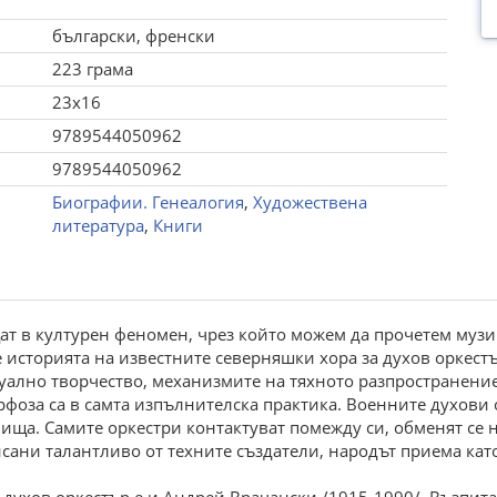
български, френски
223 грама
23x16
9789544050962
9789544050962
Биографии. Генеалогия
,
Художествена
литература
,
Книги
т в културен феномен, чрез който можем да прочетем музи
е историята на известните северняшки хора за духов оркест
уално творчество, механизмите на тяхното разпространение
фоза са в самта изпълнителска практика. Военните духови о
ища. Самите оркестри контактуват помежду си, обменят се 
сани талантливо от техните създатели, народът приема кат