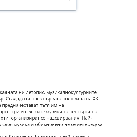
калната ни летопис, музикалнокултурните
ър. Създадени през първата половина на ХХ
 предначертават пътя им на
ркестри и селските музики са центърът на
ноти, организират се надсвирвания. Най-
о своя музика и обикновено не се интересува