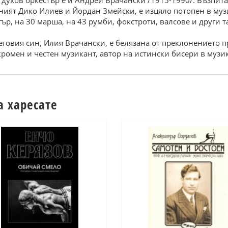
 духов оркестър е и Андрей Врачански /1915-1990/. Възпитан
ният Дико Илиев и Йордан Змейски, е изцяло потопен в муз
тър, на 30 марша, на 43 румби, фокстроти, валсове и други
еговия син, Илия Врачански, е белязана от преклонението 
скромен и честен музикант, автор на истински бисери в музик
а харесате