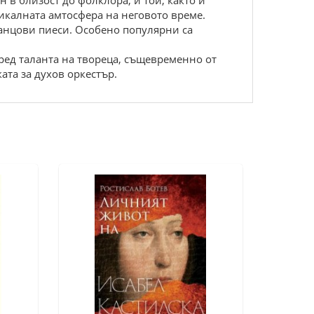
 в близост до фолклора, и той, както и
икалната амтосфера на неговото време.
 танцови пиеси. Особено популярни са
пред таланта на твореца, същевременно от
ата за духов оркестър.