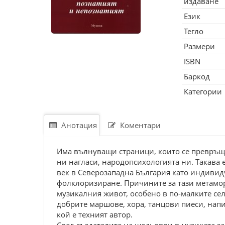
издаване
Език
Тегло
Размери
ISBN
Баркод
Категории
Анотация
Коментари
Има вълнуващи страници, които се превръща
ни нагласи, народопсихологията ни. Такава 
век в Северозападна България като индивид
фолклоризиране. Причините за тази метамор
музикалния живот, особено в по-малките сел
добрите маршове, хора, танцови пиеси, напи
кой е техният автор.