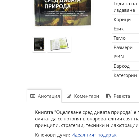
Година на
издаване
Корици
Език
Тегло
Размери
ISBN
Баркод
Категории
Анотация
Коментари
Ревюта
Книгата "Оцеляване сред дивата природа" е 
смятат да се потопят в очарователния свят н
принципи, стратегии, техники и илюстрации/
Ключови думи:
Идеалният подарък