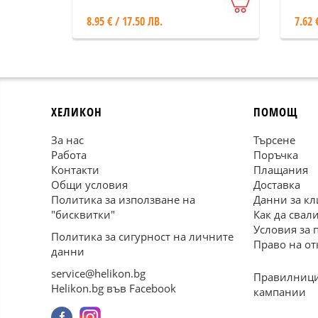
британските специални
8.95 € / 17.50 ЛВ.
7.62 
служби - SAS
ХЕЛИКОН
ПОМОЩ
За нас
Търсене
Работа
Поръчка
Контакти
Плащания
Общи условия
Доставка
Политика за използване на
Данни за кл
"бисквитки"
Как да свал
Условия за 
Политика за сигурност на личните
Право на от
данни
service@helikon.bg
Правилници
Helikon.bg във Facebook
кампании