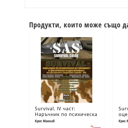
Продукти, които може също д
Survival. IV част:
Surv
Наръчник по психическа
оце
устойчивост и физическа
усл
Крис Макнаб
Крис 
издръжливост на