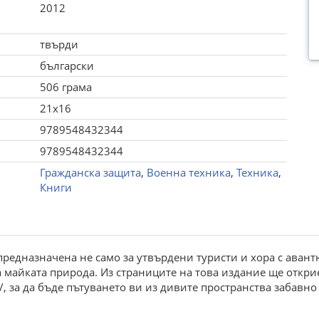
2012
твърди
български
506 грама
21x16
9789548432344
9789548432344
Гражданска защита
,
Военна техника
,
Техника
,
Книги
предназначена не само за утвърдени туристи и хора с авантю
а майката природа. Из страниците на това издание ще откри
, за да бъде пътуването ви из дивите пространства забавно