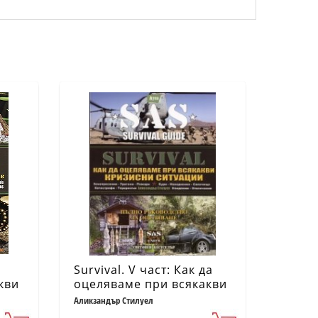
Survival. V част: Как да
кви
оцеляваме при всякакви
кризисни ситуации
Аликзандър Стилуел
(Пълно ръководство за