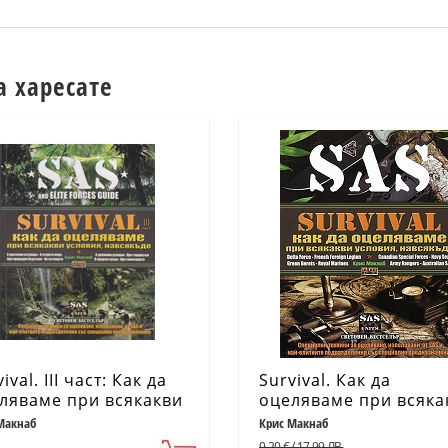
а харесате
ival. III част: Как да
Survival. Как да
ляваме при всякакви
оцеляваме при всяка
овия, навсякъде
условия
Макнаб
Крис Макнаб
9.20 € / 17.99 ЛВ.