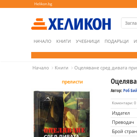
Helikon.bg
НАЧАЛО
КНИГИ
УЧЕБНИЦИ
ПОДАРЪЦИ
И
Начало
Книги
Оцеляване сред дивата пр
Оцелява
прелисти
Автор:
Роб Би
Коментари: 0
Издател
Преводач
Брой стра