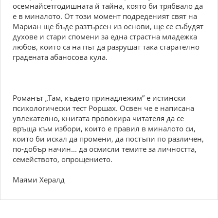
осемнайсетгодишната й тайна, която би трябвало да
е в миналото. От този момент подреденият свят на
Мариан ще бъде разтърсен из основи, ще се събудят
духове и стари спомени за една страстна младежка
любов, които са на път да разрушат така старателно
градената абаносова кула.
Романът „Там, където принадлежим” е истински
психологически тест Роршах. Освен че е написана
увлекателно, книгата провокира читателя да се
връща към избори, които е правил в миналото си,
които би искал да промени, да постъпи по различен,
по-добър начин... да осмисли темите за личността,
семейството, опрощението.
Маями Хералд