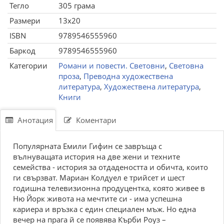
Тегло
305 грама
Размери
13x20
ISBN
9789546555960
Баркод
9789546555960
Категории
Романи и повести. Световни
,
Световна
проза
,
Преводна художествена
литература
,
Художествена литература
,
Книги
Анотация
Коментари
Популярната Емили Гифин се завръща с
вълнуващата история на две жени и техните
семейства - история за отдадеността и обичта, които
ги свързват. Мариан Колдуел е трийсет и шест
годишна телевизионна продуцентка, която живее в
Ню Йорк живота на мечтите си - има успешна
кариера и връзка с един специален мъж. Но една
вечер на прага й се появява Кърби Роуз –