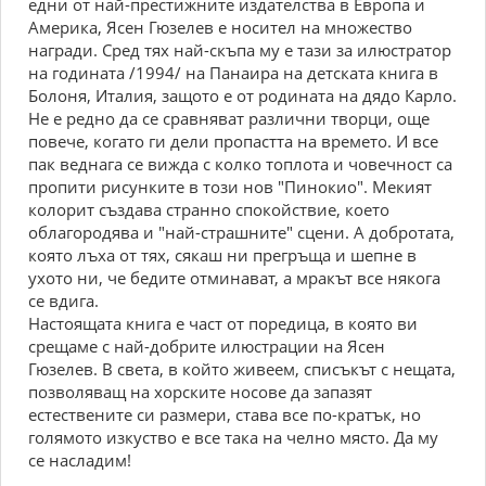
едни от най-престижните издателства в Европа и
Америка, Ясен Гюзелев е носител на множество
награди. Сред тях най-скъпа му е тази за илюстратор
на годината /1994/ на Панаира на детската книга в
Болоня, Италия, защото е от родината на дядо Карло.
Не е редно да се сравняват различни творци, още
повече, когато ги дели пропастта на времето. И все
пак веднага се вижда с колко топлота и човечност са
пропити рисунките в този нов "Пинокио". Мекият
колорит създава странно спокойствие, което
облагородява и "най-страшните" сцени. А добротата,
която лъха от тях, сякаш ни прегръща и шепне в
ухото ни, че бедите отминават, а мракът все някога
се вдига.
Настоящата книга е част от поредица, в която ви
срещаме с най-добрите илюстрации на Ясен
Гюзелев. В света, в който живеем, списъкът с нещата,
позволяващ на хорските носове да запазят
естествените си размери, става все по-кратък, но
голямото изкуство е все така на челно място. Да му
се насладим!