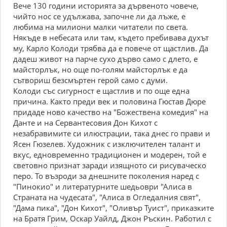
Вече 130 години историята за дървеното човече,
чийто нос се удължава, започне ли да лъже, е
любима на милиони малки читатели по света.
Някъде в небесата или там, където пребивава духът
му, Карло Колоди трябва да е повече от щастлив. Да
дадеш живот на парче сухо дърво само с длето, е
майсторлък, но още по-голям майсторлък е да
сътвориш безсмъртен герой само с думи.
Колоди със сигурност е щастлив и по още една
причина. Както преди век и половина Гюстав Дюре
придаде ново качество на "Божествена комедия" на
Данте и на Сервантесовия Дон Кихот с
незабравимите си илюстрации, така днес го прави и
Ясен Гюзелев. Художник с изключителен талант и
вкус, едновременно традиционен и модерен, той е
световно признат заради изящното си рисуваческо
перо. То възроди за днешните поколения наред с
"Пинокио" и литературните шедьоври "Алиса в
Страната на чудесата", "Алиса в Огледалния свят",
"Дама пика", "Дон Кихот", "Оливър Туист", приказките
на Братя Грим, Оскар Уайлд, Джон Ръскин. Работил с