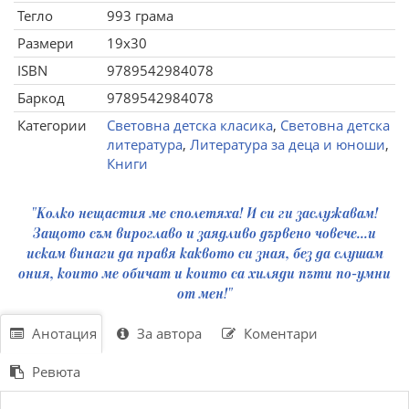
Тегло
993 грама
Размери
19x30
ISBN
9789542984078
Баркод
9789542984078
Категории
Световна детска класика
,
Световна детска
литература
,
Литература за деца и юноши
,
Книги
"Колко нещастия ме сполетяха! И си ги заслужавам!
Защото съм вироглаво и заядливо дървено човече...и
искам винаги да правя каквото си зная, без да слушам
ония, които ме обичат и които са хиляди пъти по-умни
от мен!"
Анотация
За автора
Коментари
Ревюта