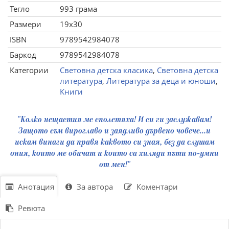
Тегло
993 грама
Размери
19x30
ISBN
9789542984078
Баркод
9789542984078
Категории
Световна детска класика
,
Световна детска
литература
,
Литература за деца и юноши
,
Книги
"Колко нещастия ме сполетяха! И си ги заслужавам!
Защото съм вироглаво и заядливо дървено човече...и
искам винаги да правя каквото си зная, без да слушам
ония, които ме обичат и които са хиляди пъти по-умни
от мен!"
Анотация
За автора
Коментари
Ревюта