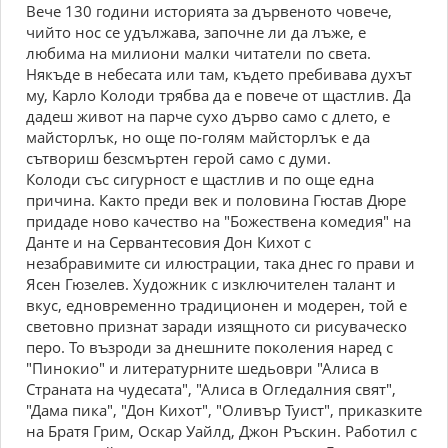
Вече 130 години историята за дървеното човече,
чийто нос се удължава, започне ли да лъже, е
любима на милиони малки читатели по света.
Някъде в небесата или там, където пребивава духът
му, Карло Колоди трябва да е повече от щастлив. Да
дадеш живот на парче сухо дърво само с длето, е
майсторлък, но още по-голям майсторлък е да
сътвориш безсмъртен герой само с думи.
Колоди със сигурност е щастлив и по още една
причина. Както преди век и половина Гюстав Дюре
придаде ново качество на "Божествена комедия" на
Данте и на Сервантесовия Дон Кихот с
незабравимите си илюстрации, така днес го прави и
Ясен Гюзелев. Художник с изключителен талант и
вкус, едновременно традиционен и модерен, той е
световно признат заради изящното си рисуваческо
перо. То възроди за днешните поколения наред с
"Пинокио" и литературните шедьоври "Алиса в
Страната на чудесата", "Алиса в Огледалния свят",
"Дама пика", "Дон Кихот", "Оливър Туист", приказките
на Братя Грим, Оскар Уайлд, Джон Ръскин. Работил с