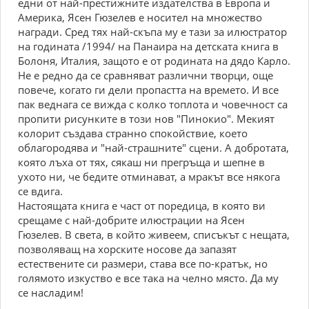
едни от най-престижните издателства в Европа и
Америка, Ясен Гюзелев е носител на множество
награди. Сред тях най-скъпа му е тази за илюстратор
на годината /1994/ на Панаира на детската книга в
Болоня, Италия, защото е от родината на дядо Карло.
Не е редно да се сравняват различни творци, още
повече, когато ги дели пропастта на времето. И все
пак веднага се вижда с колко топлота и човечност са
пропити рисунките в този нов "Пинокио". Мекият
колорит създава странно спокойствие, което
облагородява и "най-страшните" сцени. А добротата,
която лъха от тях, сякаш ни прегръща и шепне в
ухото ни, че бедите отминават, а мракът все някога
се вдига.
Настоящата книга е част от поредица, в която ви
срещаме с най-добрите илюстрации на Ясен
Гюзелев. В света, в който живеем, списъкът с нещата,
позволяващ на хорските носове да запазят
естествените си размери, става все по-кратък, но
голямото изкуство е все така на челно място. Да му
се насладим!