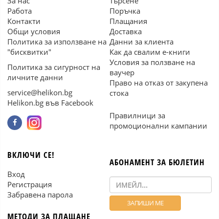
За нас
Търсене
Работа
Поръчка
Контакти
Плащания
Общи условия
Доставка
Политика за използване на
Данни за клиента
"бисквитки"
Как да свалим е-книги
Условия за ползване на
Политика за сигурност на
ваучер
личните данни
Право на отказ от закупена
service@helikon.bg
стока
Helikon.bg във Facebook
Правилници за
промоционални кампании
ВКЛЮЧИ СЕ!
АБОНАМЕНТ ЗА БЮЛЕТИН
Вход
Регистрация
Забравена парола
МЕТОДИ ЗА ПЛАЩАНЕ