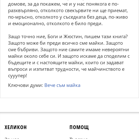
домове, за да покажем, че и у нас понякога е по-
разхвърляно, отколкото свекървите ни ще приемат,
по-мръсно, отколкото у съседката без деца, по-живо
и емоционално, отколкото е било преди.
Защо точно ние, Боги и Жюстин, пишем тази книга?
Защото може би преди всичко сме майки. Защото
сме бъбриви. Защото ние самите имаме невероятни
майки около себе си. И защото искаме да споделим с
бъдещите и с настоящите майки, които си задават
въпроси и изпитват трудности, че майчинството е
сууупер!
Ключови думи:
Вече съм майка
ХЕЛИКОН
ПОМОЩ