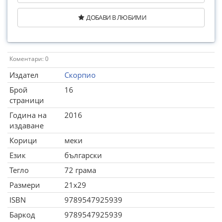
ДОБАВИ В ЛЮБИМИ
Коментари: 0
Издател
Скорпио
Брой
16
страници
Година на
2016
издаване
Корици
меки
Език
български
Тегло
72 грама
Размери
21x29
ISBN
9789547925939
Баркод
9789547925939