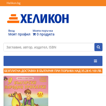
Helikon.bg
Вход
Моята поръчка
Моят профил
0 продукта
БЕЗПЛАТНА ДОСТАВКА В БЪЛГАРИЯ ПРИ ПОРЪЧКА
НАД 35.28 € / 69 ЛВ.