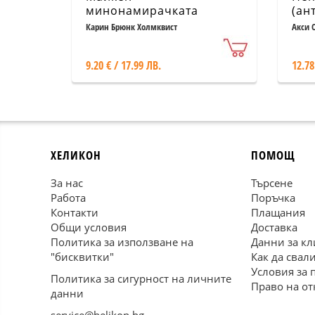
минонамирачката
(ан
Карин Брюнк Холмквист
Акси 
9.20 € / 17.99 ЛВ.
12.78
ХЕЛИКОН
ПОМОЩ
За нас
Търсене
Работа
Поръчка
Контакти
Плащания
Общи условия
Доставка
Политика за използване на
Данни за кл
"бисквитки"
Как да свал
Условия за 
Политика за сигурност на личните
Право на от
данни