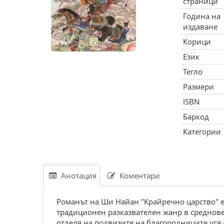
страници
Година на
издаване
Корици
Език
Тегло
Размери
ISBN
Баркод
Категории
Анотация
Коментари
Романът на Ши Найан "Крайречно царство" е 
традиционен разказвателен жанр в среднове
отделя на подвизите на благородниците уся