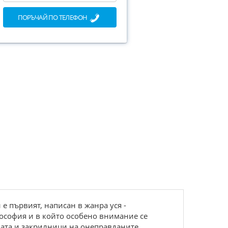
ПОРЪЧАЙ ПО ТЕЛЕФОН
е първият, написан в жанра уся -
лософия и в който особено внимание се
дата и закрилници на онеправданите,