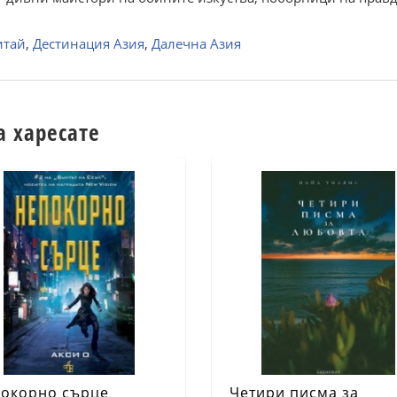
итай
,
Дестинация Азия
,
Далечна Азия
а харесате
окорно сърце
Четири писма за