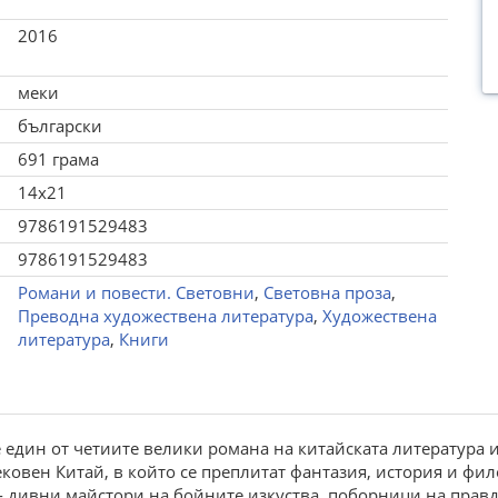
2016
меки
български
691 грама
14x21
9786191529483
9786191529483
Романи и повести. Световни
,
Световна проза
,
Преводна художествена литература
,
Художествена
литература
,
Книги
един от четиите велики романа на китайската литература и 
ковен Китай, в който се преплитат фантазия, история и фи
 - дивни майстори на бойните изкуства, поборници на прав