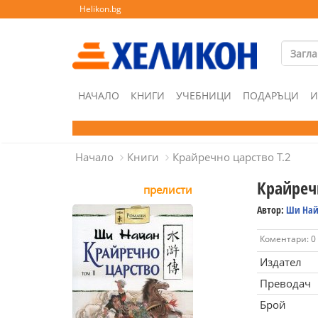
Helikon.bg
НАЧАЛО
КНИГИ
УЧЕБНИЦИ
ПОДАРЪЦИ
И
Начало
Книги
Крайречно царство Т.2
Крайречн
прелисти
Автор:
Ши Най
Коментари: 0
Издател
Преводач
Брой