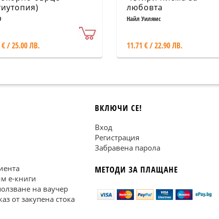
тиутопия)
любовта
О
Найл Уилямс
 € / 25.00 ЛВ.
11.71 € / 22.90 ЛВ.
ВКЛЮЧИ СЕ!
Вход
Регистрация
Забравена парола
иента
МЕТОДИ ЗА ПЛАЩАНЕ
им е-книги
ползване на ваучер
каз от закупена стока