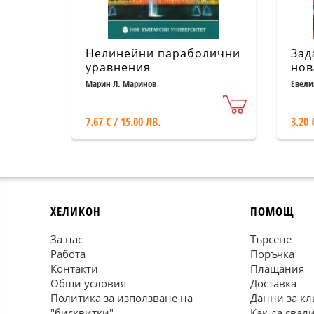
Нелинейни параболични
Зад
уравнения
нов
Марин Л. Маринов
Евели
7.67 € / 15.00 ЛВ.
3.20 
ХЕЛИКОН
ПОМОЩ
За нас
Търсене
Работа
Поръчка
Контакти
Плащания
Общи условия
Доставка
Политика за използване на
Данни за кл
"бисквитки"
Как да свал