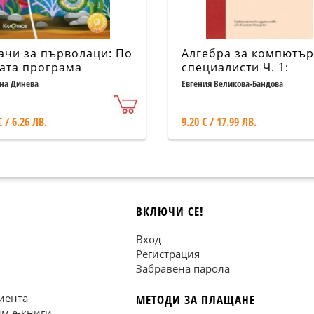
ачи за първолаци: По
Алгебра за компютъ
ата програма
специалисти Ч. 1:
Линейни системи,
на Динева
Евгения Великова-Бандова
векторни пространст
матрици и детермин
€ / 6.26 ЛВ.
9.20 € / 17.99 ЛВ.
ВКЛЮЧИ СЕ!
Вход
Регистрация
Забравена парола
иента
МЕТОДИ ЗА ПЛАЩАНЕ
им е-книги