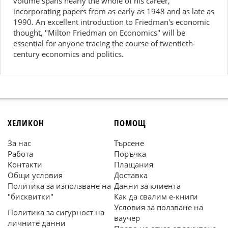
volume spans nearly the whole of his career,
incorporating papers from as early as 1948 and as late as
1990. An excellent introduction to Friedman's economic
thought, "Milton Friedman on Economics" will be
essential for anyone tracing the course of twentieth-
century economics and politics.
ХЕЛИКОН
ПОМОЩ
За нас
Търсене
Работа
Поръчка
Контакти
Плащания
Общи условия
Доставка
Политика за използване на
Данни за клиента
"бисквитки"
Как да свалим е-книги
Условия за ползване на
Политика за сигурност на
ваучер
личните данни