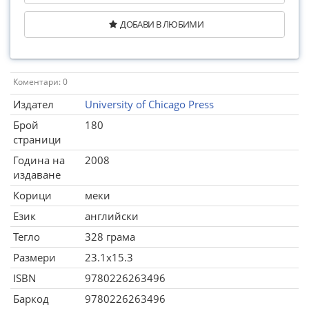
ДОБАВИ В ЛЮБИМИ
Коментари: 0
Издател
University of Chicago Press
Брой
180
страници
Година на
2008
издаване
Корици
меки
Език
английски
Тегло
328 грама
Размери
23.1x15.3
ISBN
9780226263496
Баркод
9780226263496