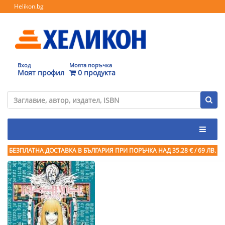
Helikon.bg
Вход
Моята поръчка
Моят профил
0 продукта
БЕЗПЛАТНА ДОСТАВКА В БЪЛГАРИЯ ПРИ ПОРЪЧКА
НАД 35.28 € / 69 ЛВ.