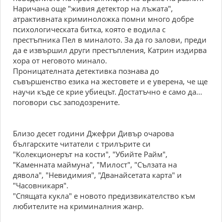
Наричана още "живия детектор на лъжата",
атрактивната криминоложка помни много добре
психологическата битка, която е водила с
престъпника Пел в миналото. За да го залови, преди
да е извършил други престъпления, Катрин издирва
хора от неговото минало.
Проницателната детективка познава до
съвършенство езика на жестовете и е уверена, че ще
научи къде се крие убиецът. Достатъчно е само да...
поговори със заподозрените.
Близо десет години Джефри Дивър очарова
българските читатели с трилърите си
"Колекционерът на кости", "Убийте Райм",
"Каменната маймуна", "Милост", "Сълзата на
дявола", "Невидимия", "Дванайсетата карта" и
"Часовникаря".
"Спящата кукла" е новото предизвикателство към
любителите на криминалния жанр.