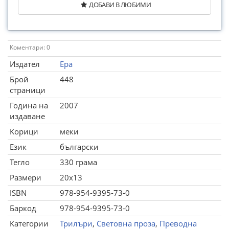
ДОБАВИ В ЛЮБИМИ
Коментари: 0
Издател
Ера
Брой
448
страници
Година на
2007
издаване
Корици
меки
Език
български
Тегло
330 грама
Размери
20x13
ISBN
978-954-9395-73-0
Баркод
978-954-9395-73-0
Категории
Трилъри
,
Световна проза
,
Преводна