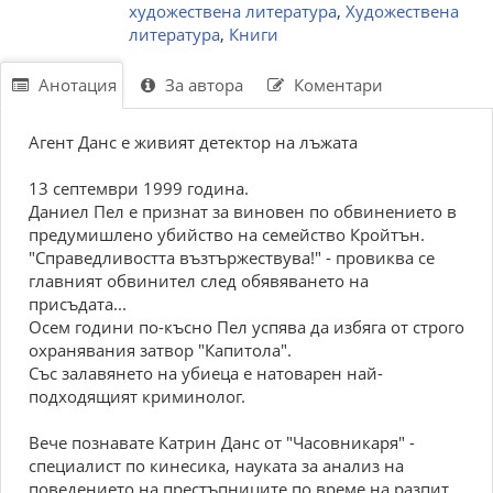
художествена литература
,
Художествена
литература
,
Книги
Анотация
За автора
Коментари
Агент Данс е живият детектор на лъжата
13 септември 1999 година.
Даниел Пел е признат за виновен по обвинението в
предумишлено убийство на семейство Кройтън.
"Справедливостта възтържествува!" - провиква се
главният обвинител след обявяването на
присъдата...
Осем години по-късно Пел успява да избяга от строго
охранявания затвор "Капитола".
Със залавянето на убиеца е натоварен най-
подходящият криминолог.
Вече познавате Катрин Данс от "Часовникаря" -
специалист по кинесика, науката за анализ на
поведението на престъпниците по време на разпит.