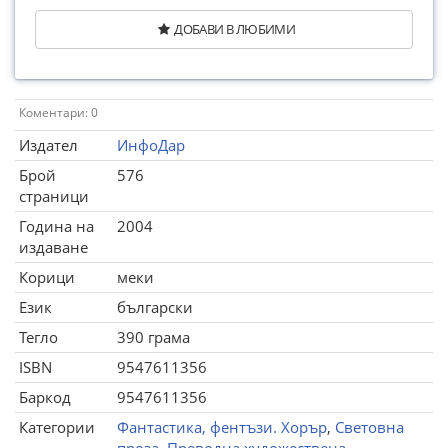
ДОБАВИ В ЛЮБИМИ
Коментари: 0
Издател
ИнфоДар
Брой
576
страници
Година на
2004
издаване
Корици
меки
Език
български
Тегло
390 грама
ISBN
9547611356
Баркод
9547611356
Категории
Фантастика, фентъзи. Хорър
,
Световна