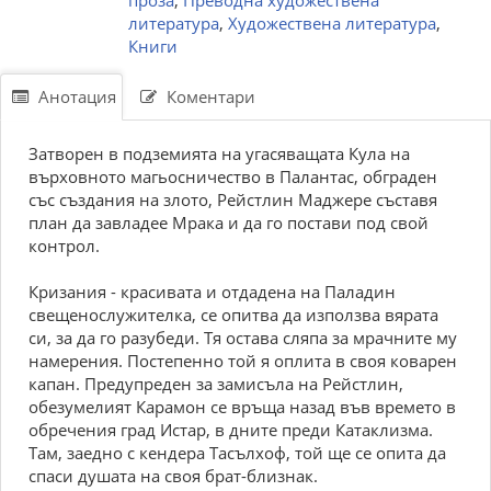
проза
,
Преводна художествена
литература
,
Художествена литература
,
Книги
Анотация
Коментари
Затворен в подземията на угасяващата Кула на
върховното магьосничество в Палантас, обграден
със създания на злото, Рейстлин Маджере съставя
план да завладее Мрака и да го постави под свой
контрол.
Кризания - красивата и отдадена на Паладин
свещенослужителка, се опитва да използва вярата
си, за да го разубеди. Тя остава сляпа за мрачните му
намерения. Постепенно той я оплита в своя коварен
капан. Предупреден за замисъла на Рейстлин,
обезумелият Карамон се връща назад във времето в
обречения град Истар, в дните преди Катаклизма.
Там, заедно с кендера Тасълхоф, той ще се опита да
спаси душата на своя брат-близнак.