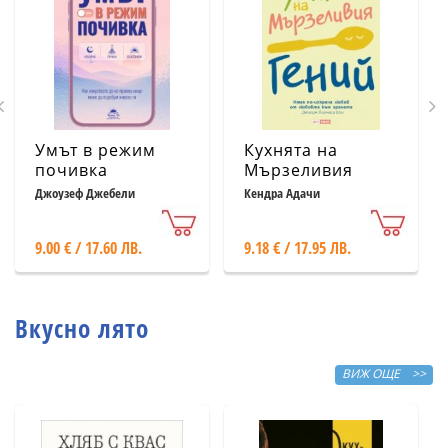
Умът в режим
Кухнята на
почивка
Мързеливия
гений
Джоузеф Джебели
Кендра Адачи
9.00 € / 17.60 ЛВ.
9.18 € / 17.95 ЛВ.
Вкусно лято
ВИЖ ОЩЕ >>