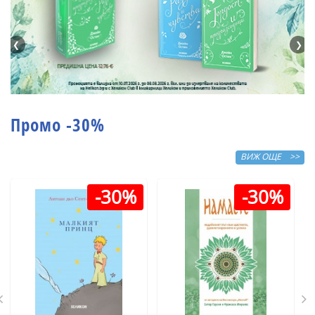
❮
❯
Промо -30%
ВИЖ ОЩЕ >>
-30%
-30%