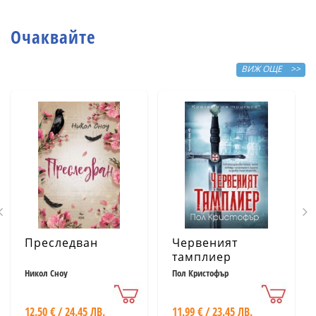
сбъдват желания
Очаквайте
ВИЖ ОЩЕ >>
Преследван
Червеният
тамплиер
Никол Сноу
Пол Кристофър
12.50 € / 24.45 ЛВ.
11.99 € / 23.45 ЛВ.