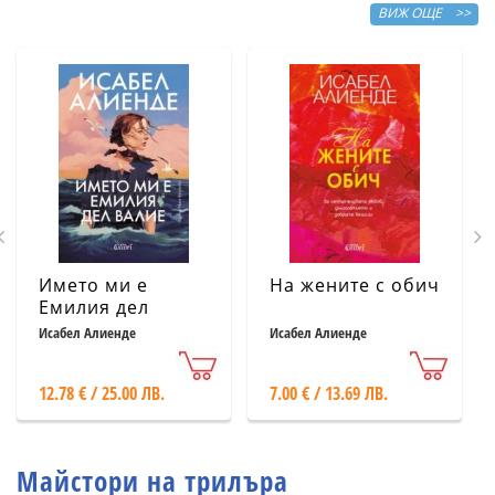
ВИЖ ОЩЕ >>
Името ми е
На жените с обич
Емилия дел
Валие
Исабел Алиенде
Исабел Алиенде
12.78 € / 25.00 ЛВ.
7.00 € / 13.69 ЛВ.
Майстори на трилъра