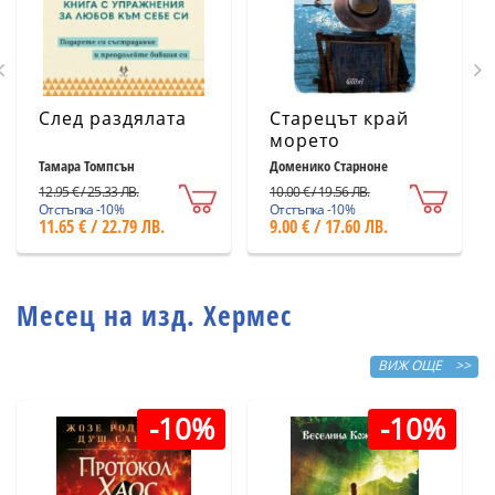
След раздялата
Старецът край
морето
Тамара Томпсън
Доменико Старноне
12.95 € / 25.33 ЛВ.
10.00 € / 19.56 ЛВ.
Отстъпка -10%
Отстъпка -10%
11.65 € / 22.79 ЛВ.
9.00 € / 17.60 ЛВ.
Месец на изд. Хермес
ВИЖ ОЩЕ >>
-10%
-10%