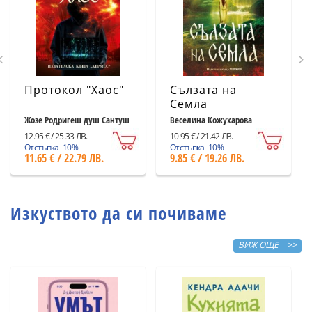
Протокол "Хаос"
Сълзата на
Семла
Жозе Родригеш душ Сантуш
Веселина Кожухарова
12.95 € / 25.33 ЛВ.
10.95 € / 21.42 ЛВ.
Отстъпка -10%
Отстъпка -10%
11.65 € / 22.79 ЛВ.
9.85 € / 19.26 ЛВ.
Изкуството да си почиваме
ВИЖ ОЩЕ >>