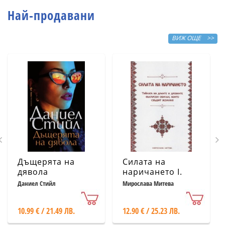
Най-продавани
ВИЖ ОЩЕ >>
Дъщерята на
Силата на
дявола
наричането І.
Тайната на
Даниел Стийл
Мирослава Митева
думите и
древните
10.99 € / 21.49 ЛВ.
12.90 € / 25.23 ЛВ.
български
обичаи, които