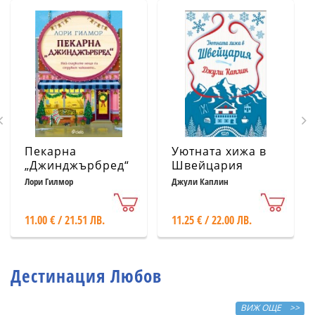
Пекарна
Уютната хижа в
„Джинджърбред“
Швейцария
(с цветни
Лори Гилмор
Джули Каплин
порезки)
11.00 € / 21.51 ЛВ.
11.25 € / 22.00 ЛВ.
Дестинация Любов
ВИЖ ОЩЕ >>