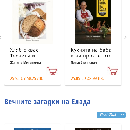
Хляб с квас.
Кухнята на баба
Техники и
и на проклетото
рецепти
й внуче
Жанина Митанкина
Петър Стоянович
25.95 € / 50.75 ЛВ.
25.05 € / 48.99 ЛВ.
Вечните загадки на Елада
ВИЖ ОЩЕ >>