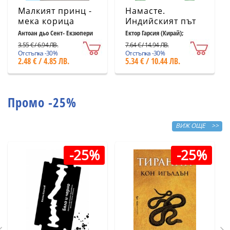
Малкият принц -
Намасте.
мека корица
Индийският път
светлосиня
към щастието,
Антоан дьо Сент- Екзюпери
Ектор Гарсия (Кирай);
Франсеск Миралес
удовлетворението
3.55 € / 6.94 ЛВ.
7.64 € / 14.94 ЛВ.
и успеха
Отстъпка -30%
Отстъпка -30%
2.48 € / 4.85 ЛВ.
5.34 € / 10.44 ЛВ.
Промо -25%
ВИЖ ОЩЕ >>
-25%
-25%