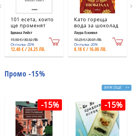
101 есета, които
Като гореща
ще променят
вода за шоколад
начина ви на
(ново издание)
Бриана Уийст
Лаура Ескивел
мислене
15.50 € / 30.32 ЛВ.
10.23 € / 20.01 ЛВ.
Отстъпка -20%
Отстъпка -20%
12.40 € / 24.25 ЛВ.
8.18 € / 16.00 ЛВ.
Промо -15%
ВИЖ ОЩЕ >>
-15%
-15%