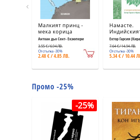
Малкият принц -
Намасте.
мека корица
Индийския
светлосиня
към щастие
Антоан дьо Сент- Екзюпери
Ектор Гарсия (Кир
Миралес
удовлетво
3.55 € / 6.94 ЛВ.
7.64 € / 14.94 ЛВ.
и успеха
Отстъпка -30%
Отстъпка -30%
2.48 € / 4.85 ЛВ.
5.34 € / 10.44 Л
Промо -25%
-25%