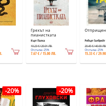
Грехът на
Отприщен
пианистката
Кърт Палка
Робърт Галбрейт
10.23 € / 20.01 ЛВ.
20.45 € / 40.00 ЛВ
Отстъпка -25%
Отстъпка -25%
В.
7.67 € / 15.00 ЛВ.
15.33 € / 29.98
-20%
-20%