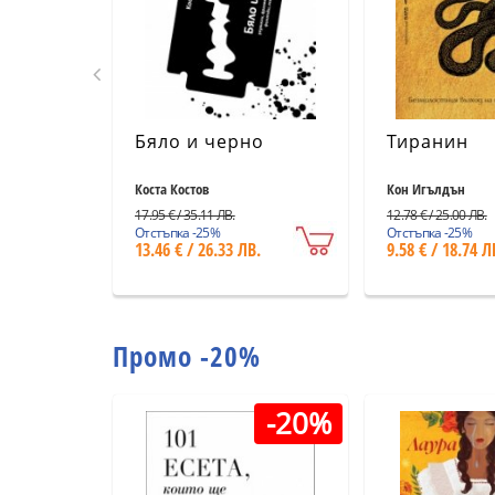
Бяло и черно
Тиранин
Коста Костов
Кон Игълдън
17.95 € / 35.11 ЛВ.
12.78 € / 25.00 ЛВ.
Отстъпка -25%
Отстъпка -25%
13.46 € / 26.33 ЛВ.
9.58 € / 18.74 Л
Промо -20%
-20%