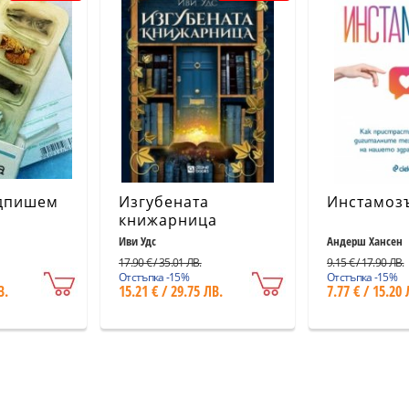
дпишем
Изгубената
Инстамоз
книжарница
Иви Удс
Андерш Хансен
17.90 € / 35.01 ЛВ.
9.15 € / 17.90 ЛВ.
Отстъпка -15%
Отстъпка -15%
В.
15.21 € / 29.75 ЛВ.
7.77 € / 15.20 