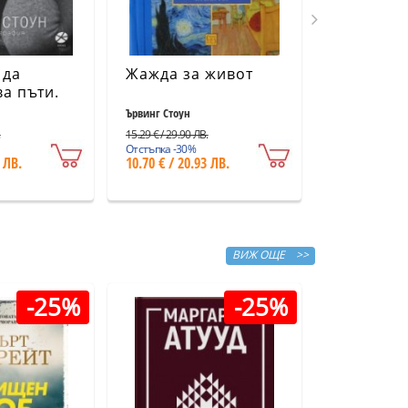
 да
Жажда за живот
Стратигр
а пъти.
кодекс н
рафия
Българи
Ървинг Стоун
ание)
.
15.29 € / 29.90 ЛВ.
2.56 € / 5.01 ЛВ.
Отстъпка -30%
Отстъпка -30%
 ЛВ.
10.70 € / 20.93 ЛВ.
1.79 € / 3.50
ВИЖ ОЩЕ >>
-25%
-25%