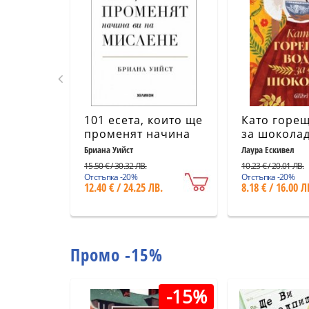
101 есета, които ще
Като горещ
променят начина
за шоколад
ви на мислене
издание)
Бриана Уийст
Лаура Ескивел
15.50 € / 30.32 ЛВ.
10.23 € / 20.01 ЛВ.
Отстъпка -20%
Отстъпка -20%
12.40 € / 24.25 ЛВ.
8.18 € / 16.00 Л
Промо -15%
-15%