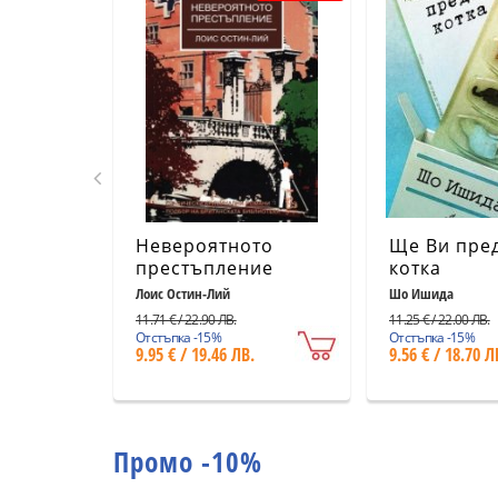
Невероятното
Ще Ви пре
престъпление
котка
Лоис Остин-Лий
Шо Ишида
11.71 € / 22.90 ЛВ.
11.25 € / 22.00 ЛВ.
Отстъпка -15%
Отстъпка -15%
9.95 € / 19.46 ЛВ.
9.56 € / 18.70 Л
Промо -10%