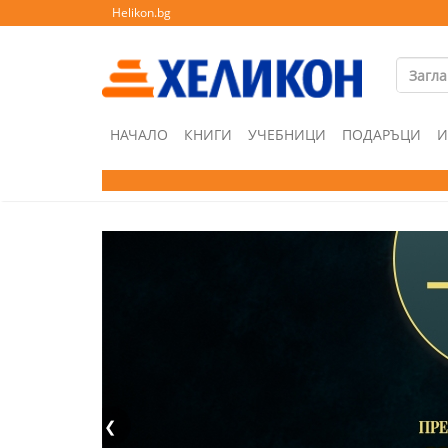
Helikon.bg
НАЧАЛО
КНИГИ
УЧЕБНИЦИ
ПОДАРЪЦИ
И
❮