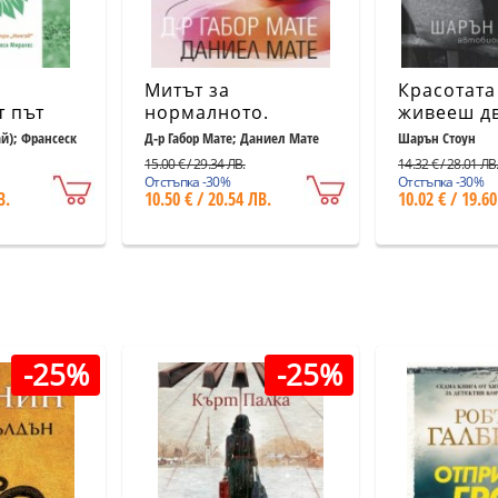
Митът за
Красотата
т път
нормалното.
живееш дв
то,
Травмата, болестта
Автобиог
ай); Франсеск
Д-р Габор Мате; Даниел Мате
Шарън Стоун
рението
и изцелението в
(ново изд
15.00 € / 29.34 ЛВ.
14.32 € / 28.01 ЛВ
една токсична
Отстъпка -30%
Отстъпка -30%
В.
10.50 € / 20.54 ЛВ.
10.02 € / 19.60
култура
-25%
-25%