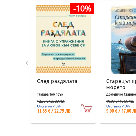
-10%
След раздялата
Старецът к
морето
Тамара Томпсън
Доменико Старно
12.95 € / 25.33 ЛВ.
10.00 € / 19.56 ЛВ.
Отстъпка -10%
Отстъпка -10%
11.65 € / 22.79 ЛВ.
9.00 € / 17.60 Л