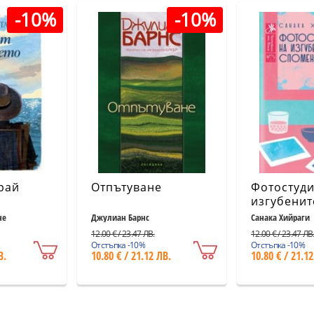
-10%
-10%
рай
Отпътуване
Фотостуди
изгубенит
спомени
не
Джулиан Барнс
Санака Хийраги
12.00 € / 23.47 ЛВ.
12.00 € / 23.47 ЛВ
Отстъпка -10%
Отстъпка -10%
В.
10.80 € / 21.12 ЛВ.
10.80 € / 21.12