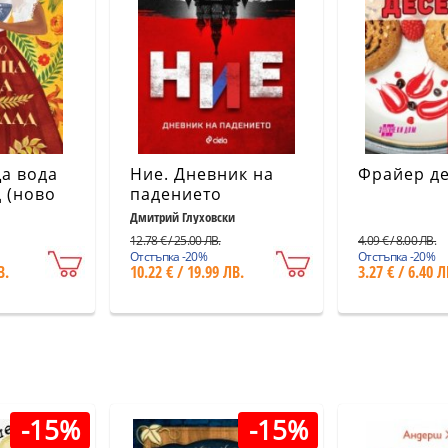
а вода
Ние. Дневник на
Фрайер д
 (ново
падението
Дмитрий Глуховски
12.78 € / 25.00 ЛВ.
4.09 € / 8.00 ЛВ.
Отстъпка -20%
Отстъпка -20%
В.
10.22 € / 19.99 ЛВ.
3.27 € / 6.40 Л
-15%
-15%