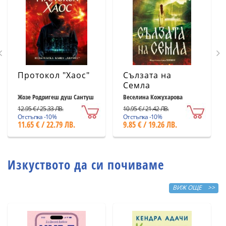
Протокол "Хаос"
Сълзата на
Семла
Жозе Родригеш душ Сантуш
Веселина Кожухарова
12.95 € / 25.33 ЛВ.
10.95 € / 21.42 ЛВ.
Отстъпка -10%
Отстъпка -10%
11.65 € / 22.79 ЛВ.
9.85 € / 19.26 ЛВ.
Изкуството да си почиваме
ВИЖ ОЩЕ >>