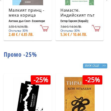
Малкият принц -
Намасте.
мека корица
Индийският път
светлосиня
към щастието,
Антоан дьо Сент- Екзюпери
Ектор Гарсия (Кирай);
Франсеск Миралес
удовлетворението
3.55 € / 6.94 ЛВ.
7.64 € / 14.94 ЛВ.
и успеха
Отстъпка -30%
Отстъпка -30%
2.48 € / 4.85 ЛВ.
5.34 € / 10.44 ЛВ.
Промо -25%
ВИЖ ОЩЕ >>
-25%
-25%