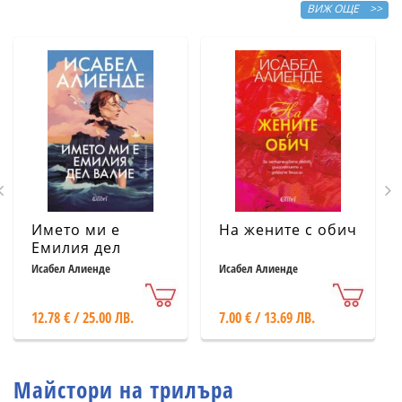
ВИЖ ОЩЕ >>
Името ми е
На жените с обич
Емилия дел
Валие
Исабел Алиенде
Исабел Алиенде
12.78 € / 25.00 ЛВ.
7.00 € / 13.69 ЛВ.
Майстори на трилъра