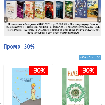
❮
❯
Промо -30%
ВИЖ ОЩЕ >>
-30%
-30%