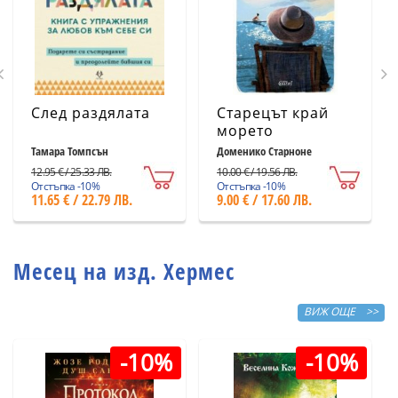
След раздялата
Старецът край
морето
Тамара Томпсън
Доменико Старноне
12.95 € / 25.33 ЛВ.
10.00 € / 19.56 ЛВ.
Отстъпка -10%
Отстъпка -10%
11.65 € / 22.79 ЛВ.
9.00 € / 17.60 ЛВ.
Месец на изд. Хермес
ВИЖ ОЩЕ >>
-10%
-10%