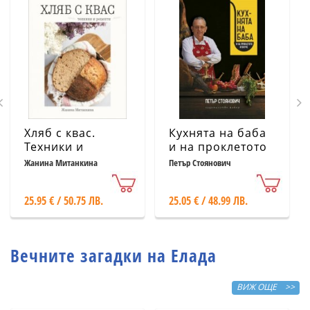
Хляб с квас.
Кухнята на баба
Техники и
и на проклетото
рецепти
й внуче
Жанина Митанкина
Петър Стоянович
25.95 € / 50.75 ЛВ.
25.05 € / 48.99 ЛВ.
Вечните загадки на Елада
ВИЖ ОЩЕ >>