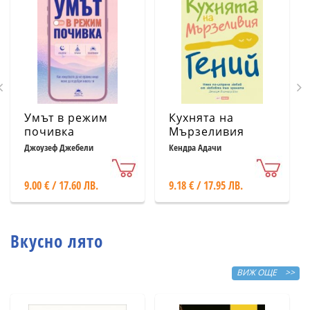
Умът в режим
Кухнята на
почивка
Мързеливия
гений
Джоузеф Джебели
Кендра Адачи
9.00 € / 17.60 ЛВ.
9.18 € / 17.95 ЛВ.
Вкусно лято
ВИЖ ОЩЕ >>