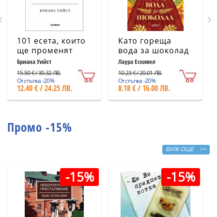
101 есета, които
Като гореща
ще променят
вода за шоколад
начина ви на
(ново издание)
Бриана Уийст
Лаура Ескивел
мислене
15.50 € / 30.32 ЛВ.
10.23 € / 20.01 ЛВ.
Отстъпка -20%
Отстъпка -20%
12.40 € / 24.25 ЛВ.
8.18 € / 16.00 ЛВ.
Промо -15%
ВИЖ ОЩЕ >>
-15%
-15%