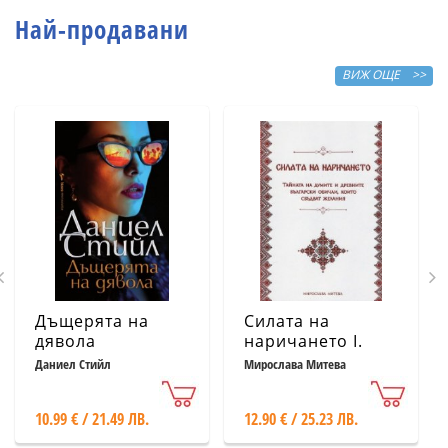
Най-продавани
ВИЖ ОЩЕ >>
Дъщерята на
Силата на
дявола
наричането І.
Тайната на
Даниел Стийл
Мирослава Митева
думите и
древните
10.99 € / 21.49 ЛВ.
12.90 € / 25.23 ЛВ.
български
обичаи, които